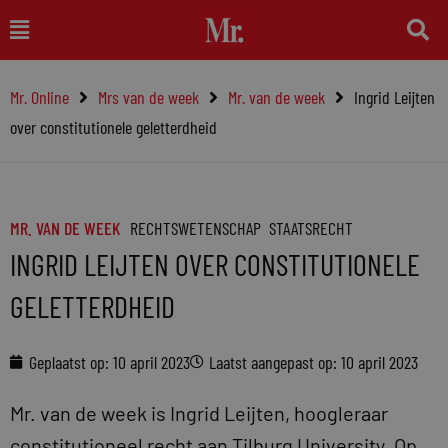
Ga
Main
naar
Menu
de
Mr. Online
Mrs van de week
Mr. van de week
Ingrid Leijten
inhoud
over constitutionele geletterdheid
MR. VAN DE WEEK
RECHTSWETENSCHAP
STAATSRECHT
INGRID LEIJTEN OVER CONSTITUTIONELE
GELETTERDHEID
Geplaatst op:
10 april 2023
Laatst aangepast op: 10 april 2023
Mr. van de week is Ingrid Leijten, hoogleraar
constitutioneel recht aan Tilburg University. Op