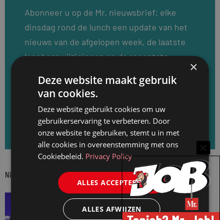
Abonneer u op de Mr. nieuwsbrief: elke
dinsdag rond de lunch een update van het
nieuws van de afgelopen week, de laatste
loopbaanwijzigingen en de recentste
×
vacatures. Meld u direct aan en ontvang
Deze website maakt gebruik
elke dinsdag de Mr. nieuwsbrief.
van cookies.
Deze website gebruikt cookies om uw
Aanmelden voor de Mr. nieuwsbrief
gebruikerservaring te verbeteren. Door
onze website te gebruiken, stemt u in met
alle cookies in overeenstemming met ons
Cookiebeleid.
Privacy Policy
Nieuwste berichten
ALLES ACCEPTEREN
SNELRECHT
ALLES AFWIJZEN
AI-muziekaanbieder maakt inbreuk op