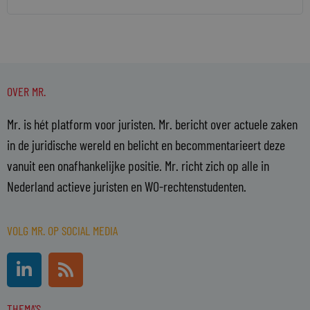
OVER MR.
Mr. is hét platform voor juristen. Mr. bericht over actuele zaken
in de juridische wereld en belicht en becommentarieert deze
vanuit een onafhankelijke positie. Mr. richt zich op alle in
Nederland actieve juristen en WO-rechtenstudenten.
VOLG MR. OP SOCIAL MEDIA
L
R
i
s
n
s
THEMA'S