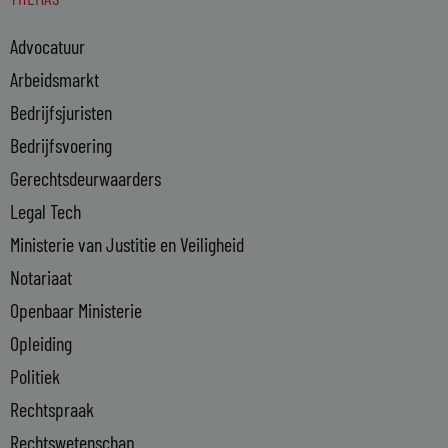
k
e
Advocatuur
d
i
Arbeidsmarkt
n
Bedrijfsjuristen
-
Bedrijfsvoering
i
n
Gerechtsdeurwaarders
Legal Tech
Ministerie van Justitie en Veiligheid
Notariaat
Openbaar Ministerie
Opleiding
Politiek
Rechtspraak
Rechtswetenschap