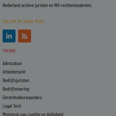
Nederland actieve juristen en WO-rechtenstudenten.
VOLG MR. OP SOCIAL MEDIA
L
R
i
s
n
s
THEMA'S
k
e
Advocatuur
d
i
Arbeidsmarkt
n
Bedrijfsjuristen
-
Bedrijfsvoering
i
n
Gerechtsdeurwaarders
Legal Tech
Ministerie van Justitie en Veiligheid