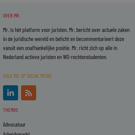
OVER MR.
Mr. is hét platform voor juristen. Mr. bericht over actuele zaken
in de juridische wereld en belicht en becommentarieert deze
vanuit een onafhankelijke positie. Mr. richt zich op alle in
Nederland actieve juristen en WO-rechtenstudenten.
VOLG MR. OP SOCIAL MEDIA
L
R
i
s
n
s
THEMA'S
k
e
Advocatuur
d
i
Arbeidsmarkt