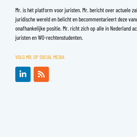
Mr. is hét platform voor juristen. Mr. bericht over actuele z
juridische wereld en belicht en becommentarieert deze vanu
onafhankelijke positie. Mr. richt zich op alle in Nederland a
juristen en WO-rechtenstudenten.
VOLG MR. OP SOCIAL MEDIA
L
R
i
s
n
s
k
e
d
i
n
-