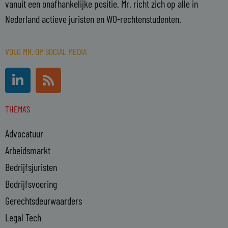
vanuit een onafhankelijke positie. Mr. richt zich op alle in
Nederland actieve juristen en WO-rechtenstudenten.
VOLG MR. OP SOCIAL MEDIA
L
R
i
s
n
s
THEMA'S
k
e
Advocatuur
d
i
Arbeidsmarkt
n
Bedrijfsjuristen
-
Bedrijfsvoering
i
n
Gerechtsdeurwaarders
Legal Tech