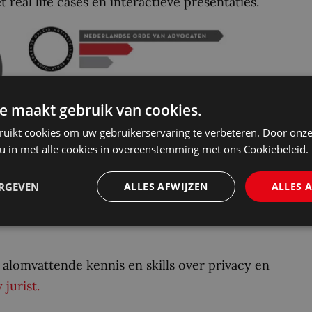
real life cases en interactieve presentaties.
e maakt gebruik van cookies.
ruikt cookies om uw gebruikerservaring te verbeteren. Door onze
aarnaast zij wij door de International
 u in met alle cookies in overeenstemming met ons Cookiebeleid.
 Official CPE Provider.
ERGEVEN
ALLES AFWIJZEN
ALLES 
eiding en meld u aan.
alomvattende kennis en skills over privacy en
jurist.