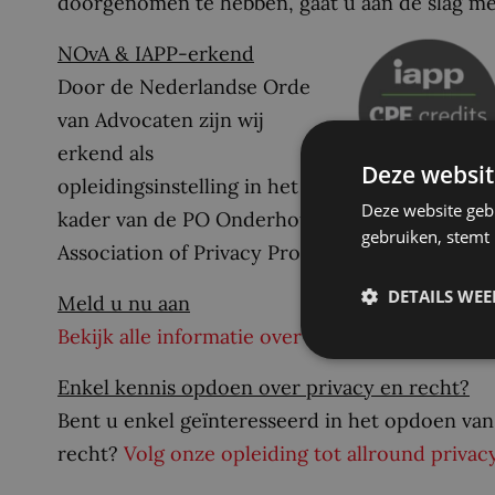
doorgenomen te hebben, gaat u aan de slag met 
NOvA & IAPP-erkend
Door de Nederlandse Orde
van Advocaten zijn wij
erkend als
Deze websit
opleidingsinstelling in het
Deze website geb
kader van de PO Onderhoud Vakbekwaamheid). D
gebruiken, stemt
Association of Privacy Professionals erkend als
DETAILS WE
Meld u nu aan
Bekijk alle informatie over onze ICT-jurist opl
Enkel kennis opdoen over privacy en recht?
Bent u enkel geïnteresseerd in het opdoen van 
recht?
Volg onze opleiding tot allround privacy 