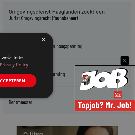
Omgevingsdienst Haaglanden zoekt een
Jurist Omgevingsrecht (faunabeheer)
×
Enexis zoekt een
Rentmeester midden- en hoogspanning
 website te
Privacy Policy
Enexis zoekt een
Jurist ruimtelijke planvorming
ACCEPTEREN
Enexis zoekt een
Rentmeester