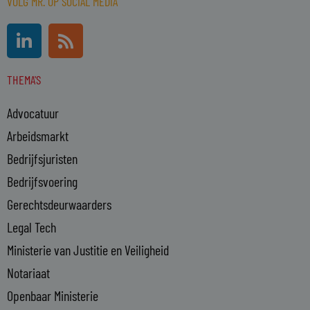
VOLG MR. OP SOCIAL MEDIA
L
R
i
s
n
s
THEMA'S
k
e
Advocatuur
d
i
Arbeidsmarkt
n
Bedrijfsjuristen
-
Bedrijfsvoering
i
n
Gerechtsdeurwaarders
Legal Tech
Ministerie van Justitie en Veiligheid
Notariaat
Openbaar Ministerie