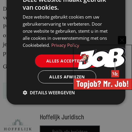
van cookies.
Deze actualiteiten hebben we namelijk
Deze website gebruikt cookies om uw
vertaald naar een e-learning waarmee jij een
gebruikerservaring te verbeteren. Door
PO-punt kunt halen. En omdat de overheid
onze website te gebruiken, stemt u in met
ons een subsidie heeft toegekend, kunnen we
alle cookies in overeenstemming met ons
je nu zelfs gratis 10 e-learnings (incl. 10 PO-
Cookiebeleid.
Privacy Policy
punten) per rechtsgebied aanbieden.
ALLES ACCEPTEREN
Ga voor meer informatie naar
onze website
.
ALLES AFWIJZEN
Delen:
DETAILS WEERGEVEN
Hoffelijk Juridisch
Bekijk alle berichten