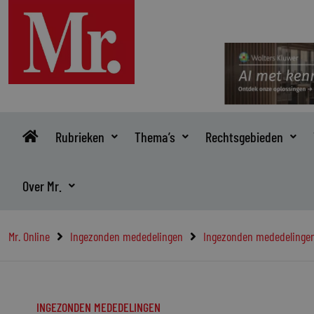
Ga
naar
de
inhoud
Rubrieken
Thema’s
Rechtsgebieden
Over Mr.
Mr. Online
Ingezonden mededelingen
Ingezonden mededelinge
INGEZONDEN MEDEDELINGEN