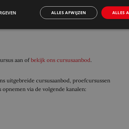
ERGEVEN
ALLES AFWIJZEN
ALLES 
nis
cursus aan of
bekijk ons cursusaanbod
.
ns uitgebreide cursusaanbod, proefcursussen
 opnemen via de volgende kanalen: