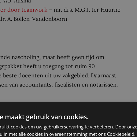
. W.J. Ausma
ler door teamwork
– mr. drs. M.G.J. ter Huurne
 dr. A. Bollen-Vandenboorn
ande nascholing, maar heeft geen tijd om
gspakket heeft u toegang tot ruim 90
 beste docenten uit uw vakgebied. Daarnaast
en van accountants, fiscalisten en notarissen.
e maakt gebruik van cookies.
ruikt cookies om uw gebruikerservaring te verbeteren. Door onze
 u in met alle cookies in overeenstemming met ons Cookiebeleid.