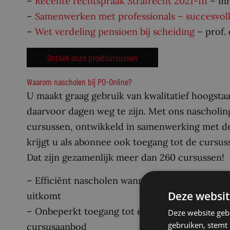
–
Recente rechtspraak Strafrecht 2021-III
– mr
–
Samenwerken met professionals – succesvol
–
Wet verdeling pensioen bij scheiding
– prof.
Ontdek onze proefcursussen
Waarom nascholen bij PO-Online?
U maakt graag gebruik van kwalitatief hoogsta
daarvoor dagen weg te zijn. Met ons nascholin
cursussen, ontwikkeld in samenwerking met de
krijgt u als abonnee ook toegang tot de cursuss
Dat zijn gezamenlijk meer dan 260 cursussen!
– Efficiënt nascholen wanneer het u
Deze websit
uitkomt
– Onbeperkt toegang tot een uitgebreid
Deze website geb
gebruiken, stemt
cursusaanbod