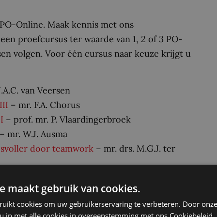
j PO-Online. Maak kennis met ons
 een proefcursus ter waarde van 1, 2 of 3 PO-
en volgen. Voor één cursus naar keuze krijgt u
J.A.C. van Veersen
II
– mr. F.A. Chorus
I
– prof. mr. P. Vlaardingerbroek
– mr. W.J. Ausma
svoller door teamwork
– mr. drs. M.G.J. ter
e maakt gebruik van cookies.
ruikt cookies om uw gebruikerservaring te verbeteren. Door onze
 u in met alle cookies in overeenstemming met ons Cookiebeleid.