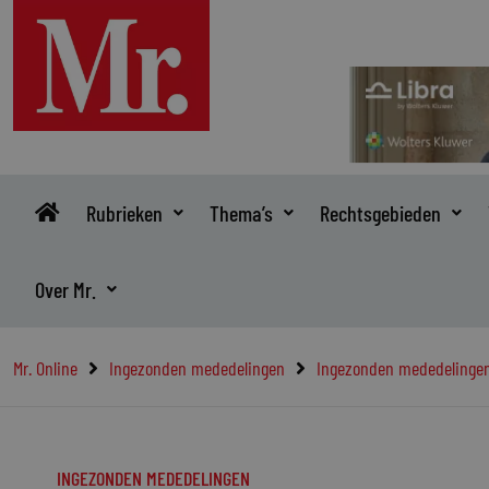
Ga
naar
de
inhoud
Rubrieken
Thema’s
Rechtsgebieden
Over Mr.
Mr. Online
Ingezonden mededelingen
Ingezonden mededelinge
INGEZONDEN MEDEDELINGEN