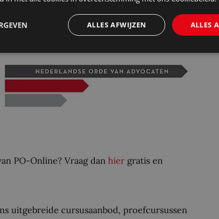
ing of bovenop de activiteiten wilt zitten: met
PO-Online altijd wel cursussen die aansluiten
ERGEVEN
ALLES AFWIJZEN
ALLES 
 van PO-Online? Vraag dan
hier
gratis en
ons uitgebreide cursusaanbod, proefcursussen