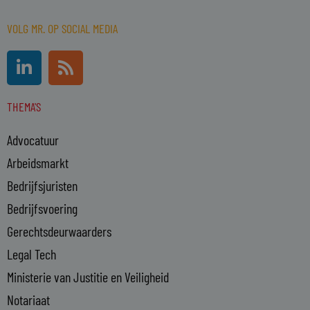
VOLG MR. OP SOCIAL MEDIA
L
R
i
s
n
s
THEMA'S
k
e
Advocatuur
d
i
Arbeidsmarkt
n
Bedrijfsjuristen
-
Bedrijfsvoering
i
n
Gerechtsdeurwaarders
Legal Tech
Ministerie van Justitie en Veiligheid
Notariaat