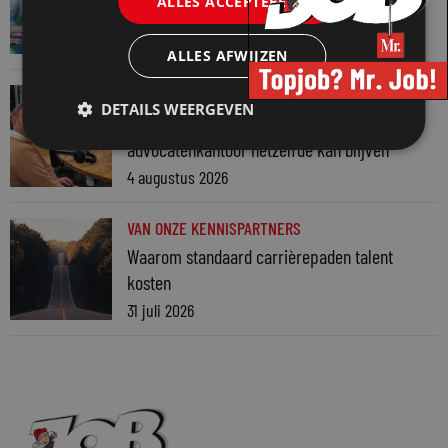
ALLES ACCEPTEREN
7 augustus 2026
ALLES AFWIJZEN
VAN ONZE KENNISPARTNERS
DETAILS WEERGEVEN
Martin Woodward: waarom geen enkel
advocatenkantoor hetzelfde kan blijven
4 augustus 2026
VAN ONZE KENNISPARTNERS
Waarom standaard carrièrepaden talent
kosten
31 juli 2026