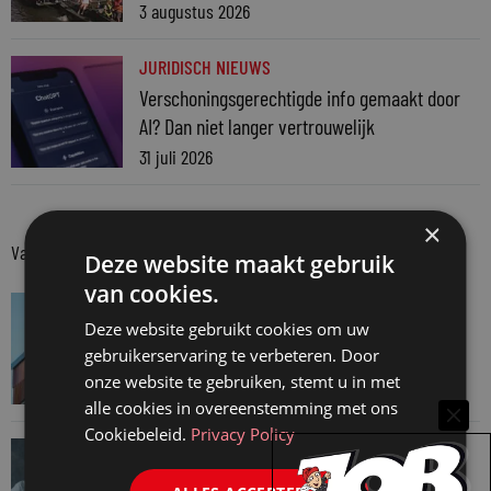
3 augustus 2026
JURIDISCH NIEUWS
Verschoningsgerechtigde info gemaakt door
AI? Dan niet langer vertrouwelijk
31 juli 2026
×
Van onze kennispartners
Deze website maakt gebruik
van cookies.
VAN ONZE KENNISPARTNERS
Deze website gebruikt cookies om uw
Van praktijk naar bewijs: hoe onderbouw je
gebruikerservaring te verbeteren. Door
keuzes tijdens een Wwft-audit?
onze website te gebruiken, stemt u in met
7 augustus 2026
alle cookies in overeenstemming met ons
Cookiebeleid.
Privacy Policy
VAN ONZE KENNISPARTNERS
Werkdruk zegt meer dan urennormen