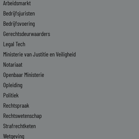
i
Arbeidsmarkt
n
Bedrijfsjuristen
-
Bedrijfsvoering
i
n
Gerechtsdeurwaarders
Legal Tech
Ministerie van Justitie en Veiligheid
Notariaat
Openbaar Ministerie
Opleiding
Politiek
Rechtspraak
Rechtswetenschap
Strafrechtketen
Wetgeving