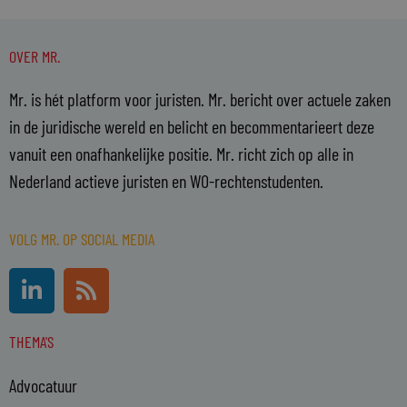
OVER MR.
Mr. is hét platform voor juristen. Mr. bericht over actuele zaken
in de juridische wereld en belicht en becommentarieert deze
vanuit een onafhankelijke positie. Mr. richt zich op alle in
Nederland actieve juristen en WO-rechtenstudenten.
VOLG MR. OP SOCIAL MEDIA
L
R
i
s
n
s
THEMA'S
k
e
Advocatuur
d