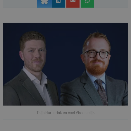
Thijs Harperink en Axel Visschedijk