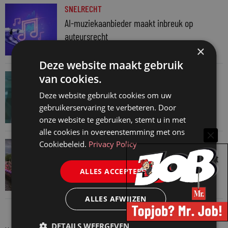
SNELRECHT
AI-muziekaanbieder maakt inbreuk op
auteursrecht
×
4 augustus 2026
Deze website maakt gebruik
JURIDISCH NIEUWS
van cookies.
Hugo Nieuwenhuizen over puzzels, puzzelen
Deze website gebruikt cookies om uw
en taalvondsten
gebruikerservaring te verbeteren. Door
3 augustus 2026
onze website te gebruiken, stemt u in met
alle cookies in overeenstemming met ons
JURIDISCH NIEUWS
Cookiebeleid.
Privacy Policy
Regenboognetwerk van de Rechtspraak vaart
mee met botenparade Pride
ALLES ACCEPTEREN
3 augustus 2026
ALLES AFWIJZEN
DETAILS WEERGEVEN