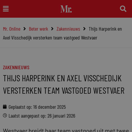
Ga
Main
naar
Menu
de
Mr. Online
Beter werk
Zakennieuws
Thijs Harperink en
inhoud
Axel Visschedijk versterken team vastgoed Westvaer
ZAKENNIEUWS
THIJS HARPERINK EN AXEL VISSCHEDIJK
VERSTERKEN TEAM VASTGOED WESTVAER
Geplaatst op:
16 december 2025
Laatst aangepast op: 26 januari 2026
Westvaer breidt haar team vastgoed uit met twee