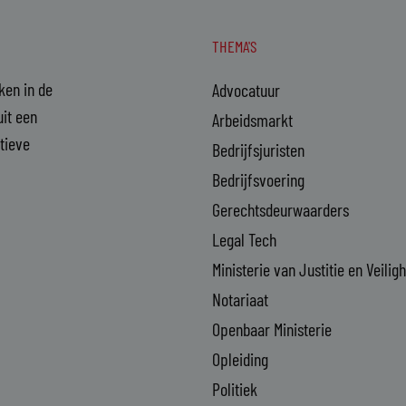
THEMA'S
aken in de
Advocatuur
it een
Arbeidsmarkt
ctieve
Bedrijfsjuristen
Bedrijfsvoering
Gerechtsdeurwaarders
Legal Tech
Ministerie van Justitie en Veilig
Notariaat
Openbaar Ministerie
Opleiding
Politiek