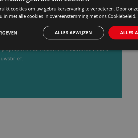
ruikt cookies om uw gebruikerservaring te verbeteren. Door onze
 u in met alle cookies in overeenstemming met ons Cookiebeleid.
ERGEVEN
ALLES AFWIJZEN
ALLES 
dag rond de lunch een update van het nieuws
ijzigingen en de recentste vacatures. Meld u
euwsbrief.