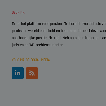
OVER MR.
Mr. is hét platform voor juristen. Mr. bericht over actuele z
juridische wereld en belicht en becommentarieert deze vanu
onafhankelijke positie. Mr. richt zich op alle in Nederland a
juristen en WO-rechtenstudenten.
VOLG MR. OP SOCIAL MEDIA
L
R
i
s
n
s
k
e
d
i