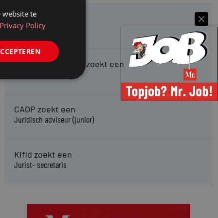
 website te
HMP zoekt een
Privacy Policy
Jurist Arbeidsrecht
ACCEPTEREN
Gemeente Meppel zoekt een
Juridisch Adviseur
CAOP zoekt een
Juridisch adviseur (junior)
Kifid zoekt een
Jurist- secretaris