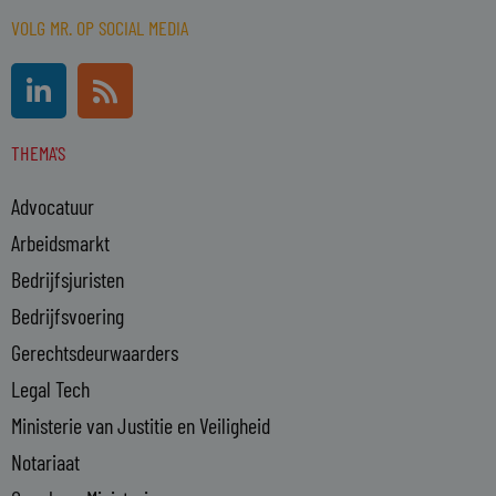
VOLG MR. OP SOCIAL MEDIA
L
R
i
s
n
s
THEMA'S
k
e
Advocatuur
d
i
Arbeidsmarkt
n
Bedrijfsjuristen
-
Bedrijfsvoering
i
n
Gerechtsdeurwaarders
Legal Tech
Ministerie van Justitie en Veiligheid
Notariaat