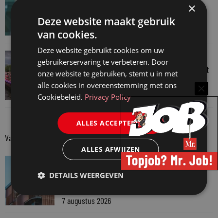
Hugo Nieuwenhuizen over puzzels, puzzelen
×
en taalvondsten
Deze website maakt gebruik
3 augustus 2026
van cookies.
Deze website gebruikt cookies om uw
JURIDISCH NIEUWS
gebruikerservaring te verbeteren. Door
Regenboognetwerk van de Rechtspraak vaart
onze website te gebruiken, stemt u in met
mee met botenparade Pride
alle cookies in overeenstemming met ons
3 augustus 2026
Cookiebeleid.
Privacy Policy
ALLES ACCEPTEREN
Van onze kennispartners
ALLES AFWIJZEN
VAN ONZE KENNISPARTNERS
Van praktijk naar bewijs: hoe onderbouw je
DETAILS WEERGEVEN
keuzes tijdens een Wwft-audit?
7 augustus 2026