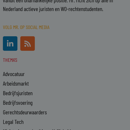
Nederland actieve juristen en WO-rechtenstudenten.
VOLG MR. OP SOCIAL MEDIA
L
R
i
s
n
s
THEMA'S
k
e
Advocatuur
d
i
Arbeidsmarkt
n
Bedrijfsjuristen
-
Bedrijfsvoering
i
n
Gerechtsdeurwaarders
Legal Tech