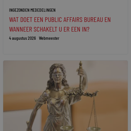
INGEZONDEN MEDEDELINGEN
WAT DOET EEN PUBLIC AFFAIRS BUREAU EN
WANNEER SCHAKELT U ER EEN IN?
4 augustus 2026
Webmeester