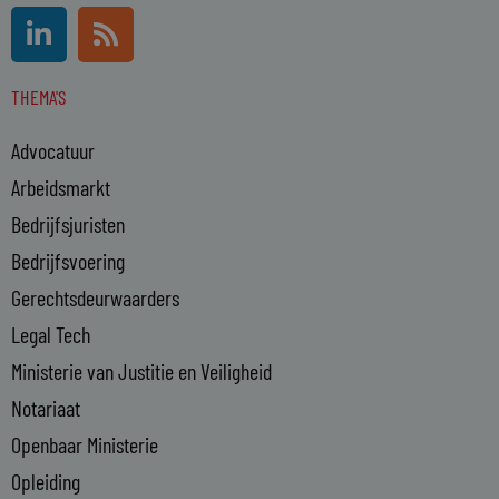
L
R
i
s
n
s
THEMA'S
k
e
Advocatuur
d
i
Arbeidsmarkt
n
Bedrijfsjuristen
-
Bedrijfsvoering
i
n
Gerechtsdeurwaarders
Legal Tech
Ministerie van Justitie en Veiligheid
Notariaat
Openbaar Ministerie
Opleiding