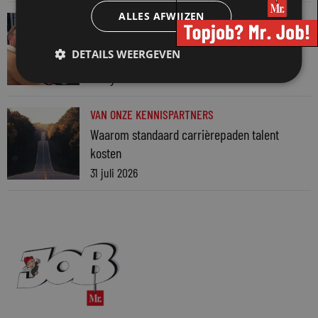
ALLES AFWIJZEN
VAN ONZE KENNISPARTNERS
Martin Woodward: waarom geen enkel
DETAILS WEERGEVEN
advocatenkantoor hetzelfde kan blijven
4 augustus 2026
VAN ONZE KENNISPARTNERS
Waarom standaard carrièrepaden talent
kosten
31 juli 2026