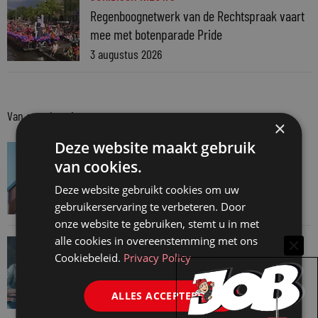
Regenboognetwerk van de Rechtspraak vaart
mee met botenparade Pride
3 augustus 2026
Van onze kennispartners
×
Deze website maakt gebruik
VAN ONZE KENNISPARTNERS
van cookies.
Van praktijk naar bewijs: hoe onderbouw je
keuzes tijdens een Wwft-audit?
Deze website gebruikt cookies om uw
gebruikerservaring te verbeteren. Door
7 augustus 2026
onze website te gebruiken, stemt u in met
alle cookies in overeenstemming met ons
VAN ONZE KENNISPARTNERS
Cookiebeleid.
Privacy Policy
Werkdruk zegt meer dan urennormen
7 augustus 2026
ALLES ACCEPTEREN