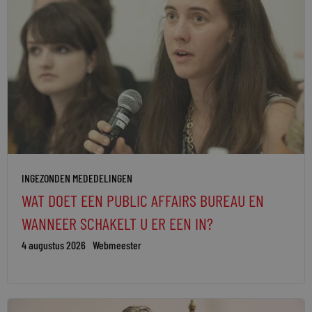
INGEZONDEN MEDEDELINGEN
WAT DOET EEN PUBLIC AFFAIRS BUREAU EN
WANNEER SCHAKELT U ER EEN IN?
4 augustus 2026
Webmeester