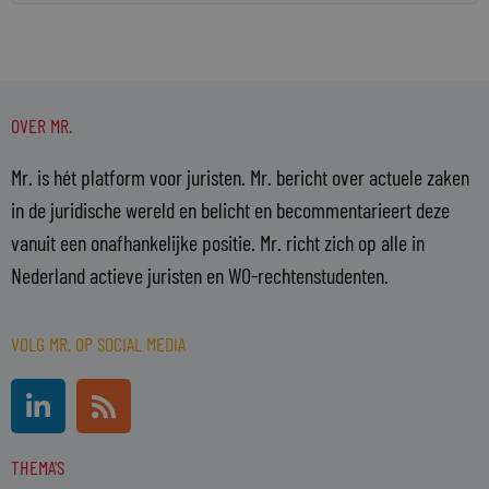
OVER MR.
Mr. is hét platform voor juristen. Mr. bericht over actuele zaken
in de juridische wereld en belicht en becommentarieert deze
vanuit een onafhankelijke positie. Mr. richt zich op alle in
Nederland actieve juristen en WO-rechtenstudenten.
VOLG MR. OP SOCIAL MEDIA
L
R
i
s
n
s
THEMA'S
k