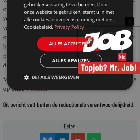
gebruikerservaring te verbeteren. Door
en de onderwijsinspectie. Na deze
onze website te gebruiken, stemt u in met
verdiepingscursus ben je volledig op de hoogte
alle cookies in overeenstemming met ons
Cookiebeleid.
Privacy Policy
van actuele juridische en bestuurlijke vragen
omtrent publiek-private samenwerking. Dat geeft
ALLES ACCEPTEREN
houvast om concrete vragen in de dagelijkse
praktijk (als adviseur, of als beleidsmaker) te
ALLES AFWIJZEN
duiden en in perspectief te plaatsen.
DETAILS WEERGEVEN
Meer informatie over de verdiepingscursus vind je
op onze
website
.
Dit bericht valt buiten de redactionele verantwoordelijkheid.
Delen: