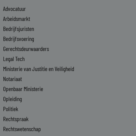
e
Advocatuur
d
i
Arbeidsmarkt
n
Bedrijfsjuristen
-
Bedrijfsvoering
i
n
Gerechtsdeurwaarders
Legal Tech
Ministerie van Justitie en Veiligheid
Notariaat
Openbaar Ministerie
Opleiding
Politiek
Rechtspraak
Rechtswetenschap