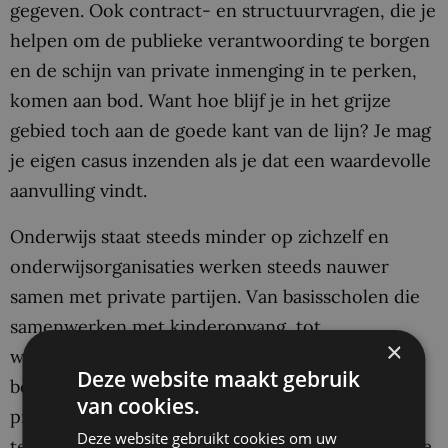
gegeven. Ook contract- en structuurvragen, die je
helpen om de publieke verantwoording te borgen
en de schijn van private inmenging in te perken,
komen aan bod. Want hoe blijf je in het grijze
gebied toch aan de goede kant van de lijn? Je mag
je eigen casus inzenden als je dat een waardevolle
aanvulling vindt.
Onderwijs staat steeds minder op zichzelf en
onderwijsorganisaties werken steeds nauwer
samen met private partijen. Van basisscholen die
samenwerken met kinderopvang, tot
×
wetenschappers die optrekken met het
Deze website maakt gebruik
bedrijfsleven. De scheiding tussen publieke en
van cookies.
private activiteiten is soms diffuus en heeft
Deze website gebruikt cookies om uw
tegelijk de bijzondere aandacht van het ministerie