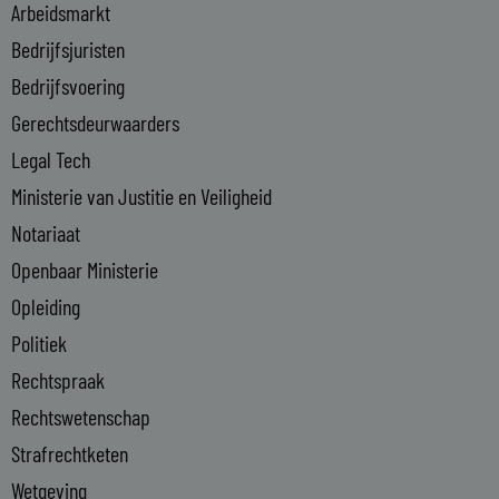
i
Arbeidsmarkt
n
Bedrijfsjuristen
-
Bedrijfsvoering
i
n
Gerechtsdeurwaarders
Legal Tech
Ministerie van Justitie en Veiligheid
Notariaat
Openbaar Ministerie
Opleiding
Politiek
Rechtspraak
Rechtswetenschap
Strafrechtketen
Wetgeving