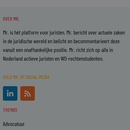
OVER MR.
Mr. is hét platform voor juristen. Mr. bericht over actuele zaken
in de juridische wereld en belicht en becommentarieert deze
vanuit een onafhankelijke positie. Mr. richt zich op alle in
Nederland actieve juristen en WO-rechtenstudenten.
VOLG MR. OP SOCIAL MEDIA
L
R
i
s
n
s
THEMA'S
k
e
Advocatuur
d