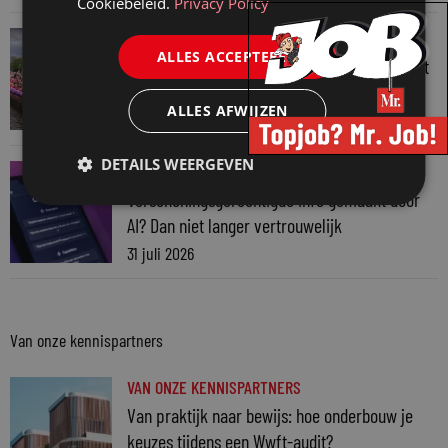
Cookiebeleid.
Privacy Policy
JURIDISCH NIEUWS
ALLES ACCEPTEREN
Regenboognetwerk van de Rechtspraak vaart
mee met botenparade Pride
ALLES AFWIJZEN
3 augustus 2026
DETAILS WEERGEVEN
JURIDISCH NIEUWS
Verschoningsgerechtigde info gemaakt door
AI? Dan niet langer vertrouwelijk
31 juli 2026
Van onze kennispartners
VAN ONZE KENNISPARTNERS
Van praktijk naar bewijs: hoe onderbouw je
keuzes tijdens een Wwft-audit?