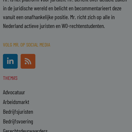
in de juridische wereld en belicht en becommentarieert deze
vanuit een onafhankelijke positie. Mr. richt zich op alle in
Nederland actieve juristen en WO-rechtenstudenten.
VOLG MR. OP SOCIAL MEDIA
L
R
i
s
n
s
THEMA'S
k
e
Advocatuur
d
i
Arbeidsmarkt
n
Bedrijfsjuristen
-
Bedrijfsvoering
i
n
Gerechtsdeurwaarders