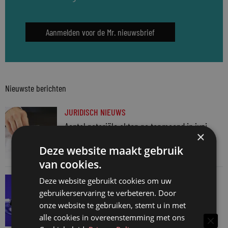
Aanmelden voor de Mr. nieuwsbrief
Nieuwste berichten
JURIDISCH NIEUWS
Aantal notariële akten na topmaand in juni
×
weer terug naar normaal
Deze website maakt gebruik
6 augustus 2026
van cookies.
SNELRECHT
Deze website gebruikt cookies om uw
gebruikerservaring te verbeteren. Door
AI-muziekaanbieder maakt inbreuk op
onze website te gebruiken, stemt u in met
auteursrecht
alle cookies in overeenstemming met ons
4 augustus 2026