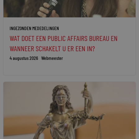
INGEZONDEN MEDEDELINGEN
WAT DOET EEN PUBLIC AFFAIRS BUREAU EN
WANNEER SCHAKELT U ER EEN IN?
4 augustus 2026
Webmeester