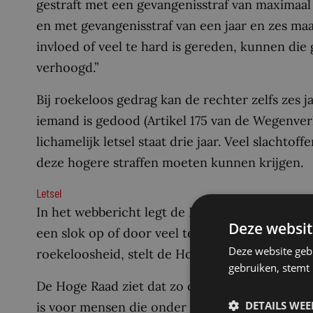
gestraft met een gevangenisstraf van maximaal 
en met gevangenisstraf van een jaar en zes maa
invloed of veel te hard is gereden, kunnen die
verhoogd.”
Bij roekeloos gedrag kan de rechter zelfs zes j
iemand is gedood (Artikel 175 van de Wegenve
lichamelijk letsel staat drie jaar. Veel slachto
deze hogere straffen moeten kunnen krijgen.
Letsel
In het webbericht legt de Hoge Raad uit waar
Deze websit
een slok op of door veel te hard te rijden is
Deze website geb
roekeloosheid, stelt de Hoge Raad.
gebruiken, stemt
De Hoge Raad ziet dat zo omdat er in het straf
DETAILS WE
is voor mensen die onder invloed en door te ha