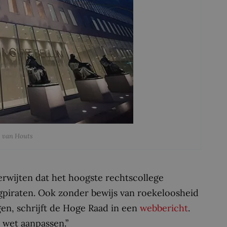
s van Houts
erwijten dat het hoogste rechtscollege
wegpiraten. Ook zonder bewijs van roekeloosheid
gen, schrijft de Hoge Raad in een
webbericht
.
e wet aanpassen.”