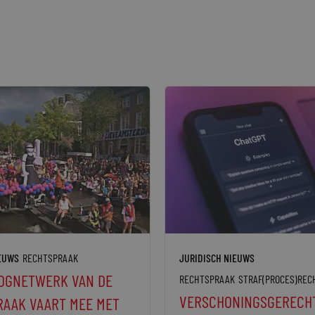
IEUWS
RECHTSPRAAK
JURIDISCH NIEUWS
OGNETWERK VAN DE
RECHTSPRAAK
STRAF(PROCES)REC
VERSCHONINGSGERECH
AAK VAART MEE MET