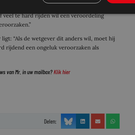
t element van roekeloosheid. “Er moet dus
 veel te hard rijden wil een veroordeling
eroorzaken.”
ligt: “Als de wetgever dit anders wil, moet hij
rd rijdend een ongeluk veroorzaken als
uws van Mr. in uw mailbox?
Klik hier
Delen: