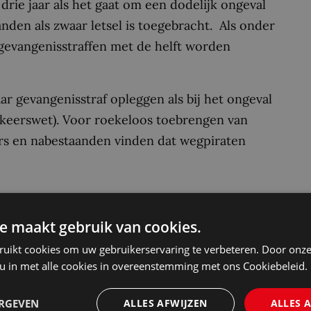
drie jaar als het gaat om een dodelijk ongeval
nden als zwaar letsel is toegebracht. Als onder
 gevangenisstraffen met de helft worden
aar gevangenisstraf opleggen als bij het ongeval
rkeerswet). Voor roekeloos toebrengen van
ffers en nabestaanden vinden dat wegpiraten
om dat niet kan. Een ongeluk veroorzaken met
e maakt gebruik van cookies.
 onvoldoende om te worden veroordeeld voor
ruikt cookies om uw gebruikerservaring te verbeteren. Door onze
 u in met alle cookies in overeenstemming met ons Cookiebeleid.
recht al een aparte strafverzwarende bepaling
ERGEVEN
ALLES AFWIJZEN
ALLES 
rd rijden dood of zwaar letsel veroorzaken.