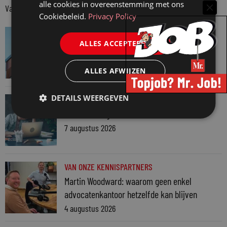
alle cookies in overeenstemming met ons
Van onze kennispartners
Cookiebeleid.
Privacy Policy
VAN ONZE KENNISPARTNERS
ALLES ACCEPTEREN
Van praktijk naar bewijs: hoe onderbouw je
keuzes tijdens een Wwft-audit?
ALLES AFWIJZEN
7 augustus 2026
DETAILS WEERGEVEN
VAN ONZE KENNISPARTNERS
Werkdruk zegt meer dan urennormen
7 augustus 2026
VAN ONZE KENNISPARTNERS
Martin Woodward: waarom geen enkel
advocatenkantoor hetzelfde kan blijven
4 augustus 2026