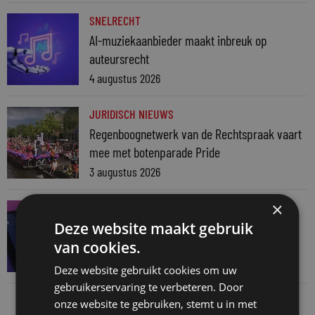
SNELRECHT
AI-muziekaanbieder maakt inbreuk op
auteursrecht
4 augustus 2026
JURIDISCH NIEUWS
Regenboognetwerk van de Rechtspraak vaart
mee met botenparade Pride
3 augustus 2026
×
JURIDISCH NIEUWS
Verschoningsgerechtigde info gemaakt door
Deze website maakt gebruik
AI? Dan niet langer vertrouwelijk
van cookies.
31 juli 2026
Deze website gebruikt cookies om uw
gebruikerservaring te verbeteren. Door
onze website te gebruiken, stemt u in met