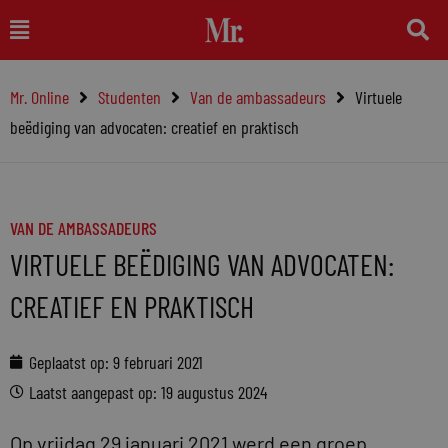
Ga
Main
naar
Menu
de
Mr. Online
Studenten
Van de ambassadeurs
Virtuele
inhoud
beëdiging van advocaten: creatief en praktisch
VAN DE AMBASSADEURS
VIRTUELE BEËDIGING VAN ADVOCATEN:
CREATIEF EN PRAKTISCH
Geplaatst op:
9 februari 2021
Laatst aangepast op: 19 augustus 2024
Op vrijdag 29 januari 2021 werd een groep