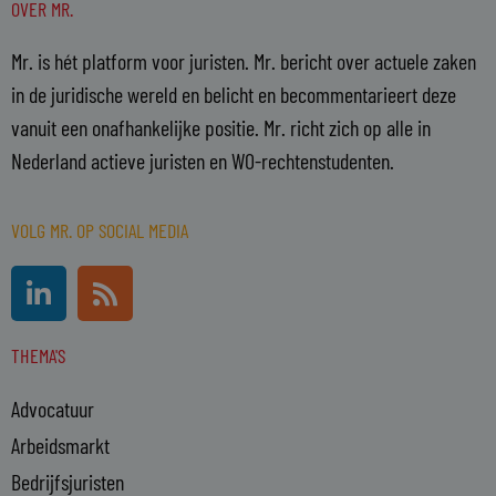
OVER MR.
Mr. is hét platform voor juristen. Mr. bericht over actuele zaken
in de juridische wereld en belicht en becommentarieert deze
vanuit een onafhankelijke positie. Mr. richt zich op alle in
Nederland actieve juristen en WO-rechtenstudenten.
VOLG MR. OP SOCIAL MEDIA
L
R
i
s
n
s
THEMA'S
k
e
Advocatuur
d
i
Arbeidsmarkt
n
Bedrijfsjuristen