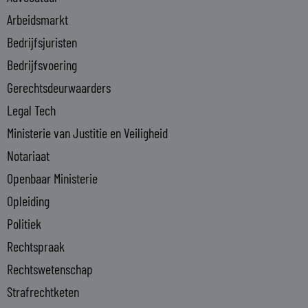
d
i
Arbeidsmarkt
n
Bedrijfsjuristen
-
Bedrijfsvoering
i
n
Gerechtsdeurwaarders
Legal Tech
Ministerie van Justitie en Veiligheid
Notariaat
Openbaar Ministerie
Opleiding
Politiek
Rechtspraak
Rechtswetenschap
Strafrechtketen