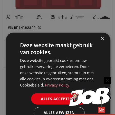
VAN DE AMBASSADEURS
DE MEERVOUDIGE KAMER EN COMPLEXE ZAKEN
×
6 april 2021
Romano Graves
Deze website maakt gebruik
van cookies.
Deze website gebruikt cookies om uw
gebruikerservaring te verbeteren. Door
onze website te gebruiken, stemt u in met
alle cookies in overeenstemming met ons
Cookiebeleid.
Privacy Policy
ALLES ACCEPTEREN
ALLES AFWIJZEN