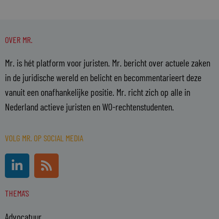
OVER MR.
Mr. is hét platform voor juristen. Mr. bericht over actuele zaken
in de juridische wereld en belicht en becommentarieert deze
vanuit een onafhankelijke positie. Mr. richt zich op alle in
Nederland actieve juristen en WO-rechtenstudenten.
VOLG MR. OP SOCIAL MEDIA
L
R
i
s
n
s
THEMA'S
k
e
Advocatuur