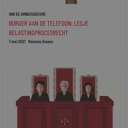
VAN DE AMBASSADEURS
BURGER AAN DE TELEFOON: LESJE
BELASTINGPROCESRECHT
7 mei 2021
Romano Graves