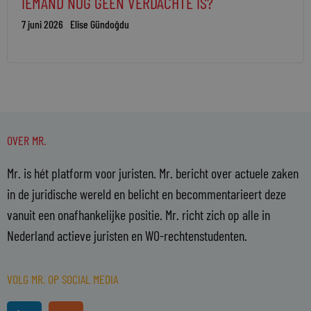
IEMAND NOG GEEN VERDACHTE IS?
7 juni 2026
Elise Gündoğdu
OVER MR.
Mr. is hét platform voor juristen. Mr. bericht over actuele zaken
in de juridische wereld en belicht en becommentarieert deze
vanuit een onafhankelijke positie. Mr. richt zich op alle in
Nederland actieve juristen en WO-rechtenstudenten.
VOLG MR. OP SOCIAL MEDIA
L
R