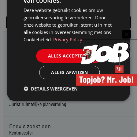
van cookies.
Deze website gebruikt cookies om uw
gebruikerservaring te verbeteren. Door
Alle vacatures
onze website te gebruiken, stemt u in met
alle cookies in overeenstemming met ons
Cookiebeleid.
Privacy Policy
Omgevingsdienst Haaglanden zoekt een
Jurist Omgevingsrecht (faunabeheer)
ALLES ACCEPTEREN
Enexis zoekt een
ALLES AFWIJZEN
Rentmeester midden- en hoogspanning
DETAILS WEERGEVEN
Enexis zoekt een
Jurist ruimtelijke planvorming
Enexis zoekt een
Rentmeester