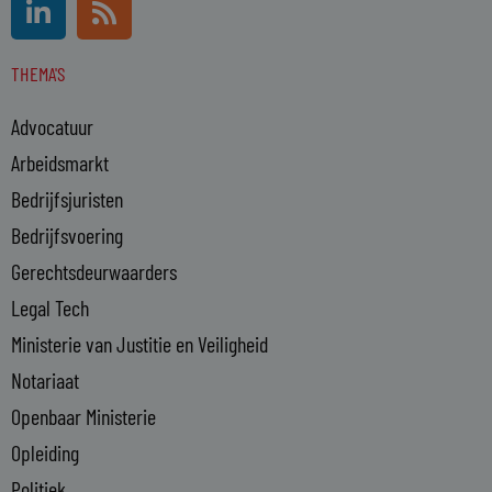
i
s
n
s
THEMA'S
k
e
Advocatuur
d
i
Arbeidsmarkt
n
Bedrijfsjuristen
-
Bedrijfsvoering
i
n
Gerechtsdeurwaarders
Legal Tech
Ministerie van Justitie en Veiligheid
Notariaat
Openbaar Ministerie
Opleiding
Politiek