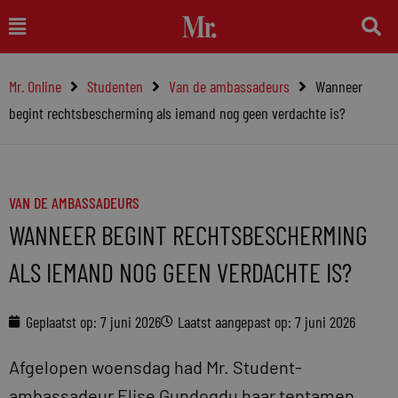
Ga
Main
naar
Menu
de
Mr. Online
Studenten
Van de ambassadeurs
Wanneer
inhoud
begint rechtsbescherming als iemand nog geen verdachte is?
VAN DE AMBASSADEURS
WANNEER BEGINT RECHTSBESCHERMING
ALS IEMAND NOG GEEN VERDACHTE IS?
Geplaatst op:
7 juni 2026
Laatst aangepast op: 7 juni 2026
Afgelopen woensdag had Mr. Student-
ambassadeur Elise Gundogdu haar tentamen