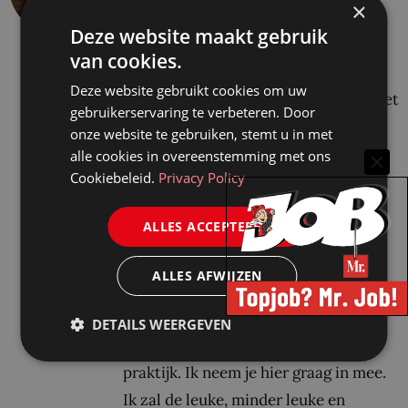
×
studeer Rechtsgeleerdheid aan de
Deze website maakt gebruik
Universiteit van Amsterdam. Ik zit
van cookies.
daar nu in het tweede jaar van mijn
Deze website gebruikt cookies om uw
studie. Ik lees graag (erg cliché, ik weet
gebruikerservaring te verbeteren. Door
het) en verdiep me met alle plezier in
onze website te gebruiken, stemt u in met
theorie. Maar wat het recht voor mij
alle cookies in overeenstemming met ons
Cookiebeleid.
Privacy Policy
écht interessant maakt is erover
praten, schrijven en discussiëren. Zo
ALLES ACCEPTEREN
ontstaan inzichten die niet alleen op
papier, maar ook in de praktijk
ALLES AFWIJZEN
relevant zijn. Deze studie geeft mij de
kans om te begrijpen hoe het recht
DETAILS WEERGEVEN
werkt en wordt toegepast in de
praktijk. Ik neem je hier graag in mee.
Ik zal de leuke, minder leuke en