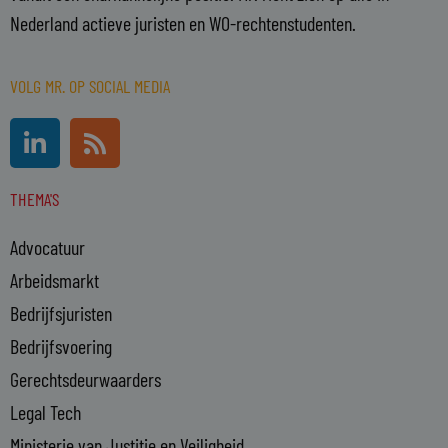
Nederland actieve juristen en WO-rechtenstudenten.
VOLG MR. OP SOCIAL MEDIA
L
R
i
s
n
s
THEMA'S
k
e
Advocatuur
d
i
Arbeidsmarkt
n
Bedrijfsjuristen
-
Bedrijfsvoering
i
n
Gerechtsdeurwaarders
Legal Tech
Ministerie van Justitie en Veiligheid