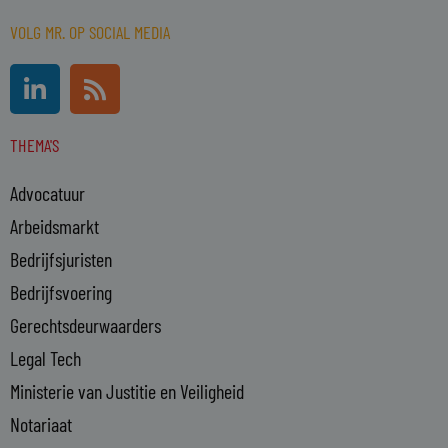
VOLG MR. OP SOCIAL MEDIA
L
R
i
s
n
s
THEMA'S
k
e
Advocatuur
d
i
Arbeidsmarkt
n
Bedrijfsjuristen
-
Bedrijfsvoering
i
n
Gerechtsdeurwaarders
Legal Tech
Ministerie van Justitie en Veiligheid
Notariaat