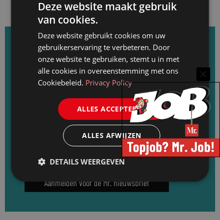
Deze website maakt gebruik
van cookies.
Deze website gebruikt cookies om uw
gebruikerservaring te verbeteren. Door
Het belangrijkste nieuws wekelijks in uw inbox?
onze website te gebruiken, stemt u in met
alle cookies in overeenstemming met ons
Abonneer u op de Mr. nieuwsbrief: elke
Cookiebeleid.
Privacy Policy
dinsdag rond de lunch een update van het
nieuws van de afgelopen week, de laatste
ALLES ACCEPTEREN
loopbaanwijzigingen en de recentste
vacatures. Meld u direct aan en ontvang
ALLES AFWIJZEN
elke dinsdag de Mr. nieuwsbrief.
DETAILS WEERGEVEN
Aanmelden voor de Mr. nieuwsbrief