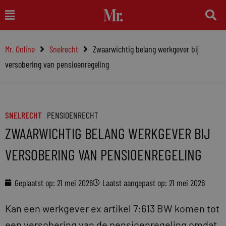
Ga
Main
naar
Menu
de
Mr. Online
Snelrecht
Zwaarwichtig belang werkgever bij
inhoud
versobering van pensioenregeling
SNELRECHT
PENSIOENRECHT
ZWAARWICHTIG BELANG WERKGEVER BIJ
VERSOBERING VAN PENSIOENREGELING
Geplaatst op:
21 mei 2026
Laatst aangepast op: 21 mei 2026
Kan een werkgever ex artikel 7:613 BW komen tot
een versobering van de pensioenregeling omdat