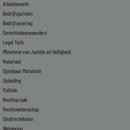
i
Arbeidsmarkt
n
Bedrijfsjuristen
-
Bedrijfsvoering
i
n
Gerechtsdeurwaarders
Legal Tech
Ministerie van Justitie en Veiligheid
Notariaat
Openbaar Ministerie
Opleiding
Politiek
Rechtspraak
Rechtswetenschap
Strafrechtketen
Wetgeving