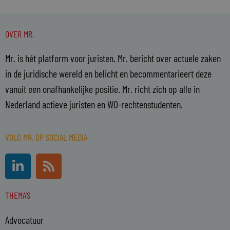
OVER MR.
Mr. is hét platform voor juristen. Mr. bericht over actuele zaken
in de juridische wereld en belicht en becommentarieert deze
vanuit een onafhankelijke positie. Mr. richt zich op alle in
Nederland actieve juristen en WO-rechtenstudenten.
VOLG MR. OP SOCIAL MEDIA
L
R
i
s
n
s
THEMA'S
k
e
Advocatuur
d