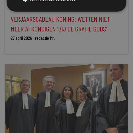
JURIDISCH NIEUWS
WETGEVING
STAATSRECHT
VERJAARSCADEAU KONING: WETTEN NIET
MEER AFKONDIGEN ‘BIJ DE GRATIE GODS’
27 april 2026
redactie Mr.