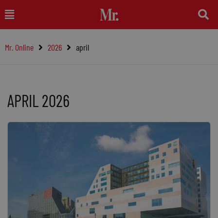
Ga
Main
naar
Menu
de
Mr. Online
2026
april
inhoud
APRIL 2026
Pagina
Pagina
Pagina
Pagina