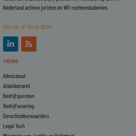
Nederland actieve juristen en WO-rechtenstudenten.
VOLG MR. OP SOCIAL MEDIA
L
R
i
s
n
s
THEMA'S
k
e
Advocatuur
d
i
Arbeidsmarkt
n
Bedrijfsjuristen
-
Bedrijfsvoering
i
n
Gerechtsdeurwaarders
Legal Tech
Ministerie van Justitie en Veiligheid