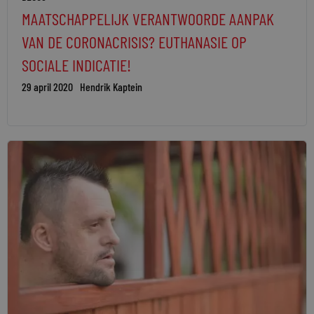
MAATSCHAPPELIJK VERANTWOORDE AANPAK
VAN DE CORONACRISIS? EUTHANASIE OP
SOCIALE INDICATIE!
29 april 2020
Hendrik Kaptein