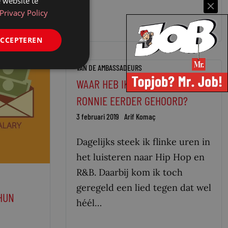
 website te
Privacy Policy
ACCEPTEREN
VAN DE AMBASSADEURS
WAAR HEB IK DIE TUNE VAN
RONNIE EERDER GEHOORD?
3 februari 2019
Arif Komaç
Dagelijks steek ik flinke uren in
het luisteren naar Hip Hop en
R&B. Daarbij kom ik toch
geregeld een lied tegen dat wel
HUN
héél…