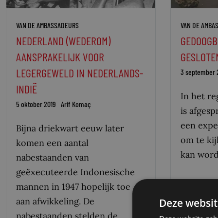
VAN DE AMBASSADEURS
VAN DE AMBA
NEDERLAND (WEDEROM)
GEDOOGB
AANSPRAKELIJK VOOR
GESLOTE
LEGERGEWELD IN NEDERLANDS-
3 september 
INDIË
In het r
5 oktober 2019
Arif Komaç
is afgesp
een expe
Bijna driekwart eeuw later
om te kij
komen een aantal
kan wor
nabestaanden van
geëxecuteerde Indonesische
mannen in 1947 hopelijk toe
aan afwikkeling. De
Deze websit
nabestaanden stelden de