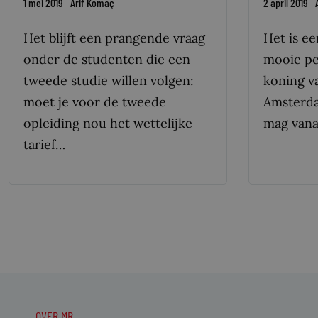
1 mei 2019
Arif Komaç
2 april 2019
Het blijft een prangende vraag
Het is ee
onder de studenten die een
mooie per
tweede studie willen volgen:
koning v
moet je voor de tweede
Amsterda
opleiding nou het wettelijke
mag vana
tarief…
OVER MR.