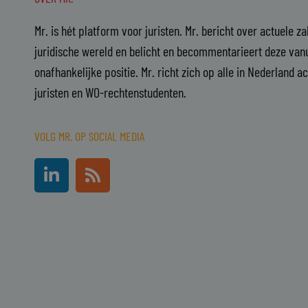
Mr. is hét platform voor juristen. Mr. bericht over actuele z
juridische wereld en belicht en becommentarieert deze vanu
onafhankelijke positie. Mr. richt zich op alle in Nederland a
juristen en WO-rechtenstudenten.
VOLG MR. OP SOCIAL MEDIA
L
R
i
s
n
s
k
e
d
i
n
-