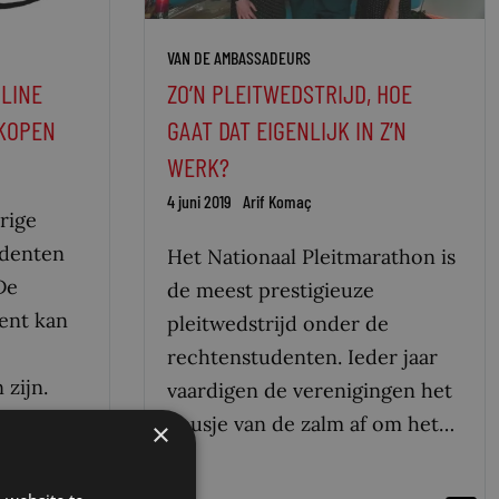
VAN DE AMBASSADEURS
NLINE
ZO’N PLEITWEDSTRIJD, HOE
RKOPEN
GAAT DAT EIGENLIJK IN Z’N
WERK?
4 juni 2019
Arif Komaç
rige
udenten
Het Nationaal Pleitmarathon is
De
de meest prestigieuze
ent kan
pleitwedstrijd onder de
e
rechtenstudenten. Ieder jaar
 zijn.
vaardigen de verenigingen het
neusje van de zalm af om het…
×