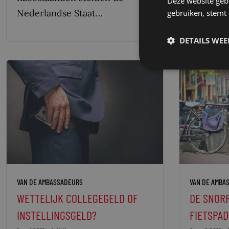
Deze website geb
Nederlandse Staat…
gebruiken, stemt
DETAILS WE
VAN DE AMBASSADEURS
VAN DE AMBA
WETTELIJK COLLEGEGELD OF
DE SNOR
INSTELLINGSGELD?
FIETSPAD