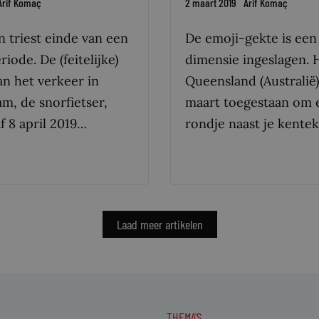
Arif Komaç
2 maart 2019
Arif Komaç
n triest einde van een
De emoji-gekte is een
iode. De (feitelijke)
dimensie ingeslagen. H
an het verkeer in
Queensland (Australië)
m, de snorfietser,
maart toegestaan om 
f 8 april 2019…
rondje naast je kente
Laad meer artikelen
THEMA'S