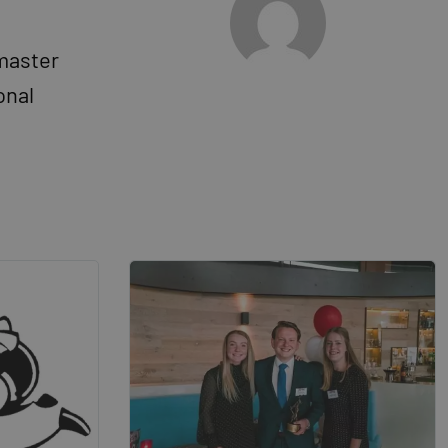
master
onal