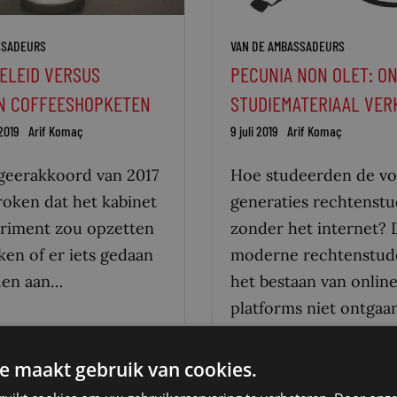
SSADEURS
VAN DE AMBASSADEURS
ELEID VERSUS
PECUNIA NON OLET: O
N COFFEESHOPKETEN
STUDIEMATERIAAL VE
2019
Arif Komaç
9 juli 2019
Arif Komaç
egeerakkoord van 2017
Hoe studeerden de vo
roken dat het kabinet
generaties rechtenst
riment zou opzetten
zonder het internet? 
ken of er iets gedaan
moderne rechtenstud
den aan…
het bestaan van onlin
platforms niet ontgaan
Massaal wisselen wij…
e maakt gebruik van cookies.