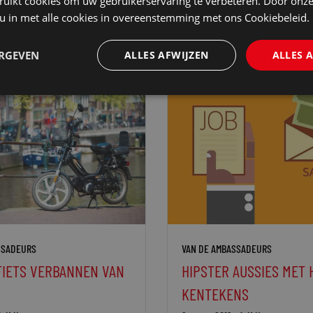
ruikt cookies om uw gebruikerservaring te verbeteren. Door onze
 u in met alle cookies in overeenstemming met ons Cookiebeleid.
ERGEVEN
ALLES AFWIJZEN
ALLES 
SSADEURS
VAN DE AMBASSADEURS
FIETS VERBANNEN VAN
HIPSTER AUSSIES MET 
KENTEKENS