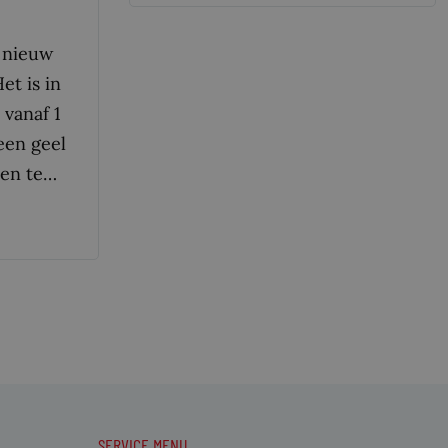
 nieuw
et is in
 vanaf 1
een geel
ken te…
SERVICE MENU