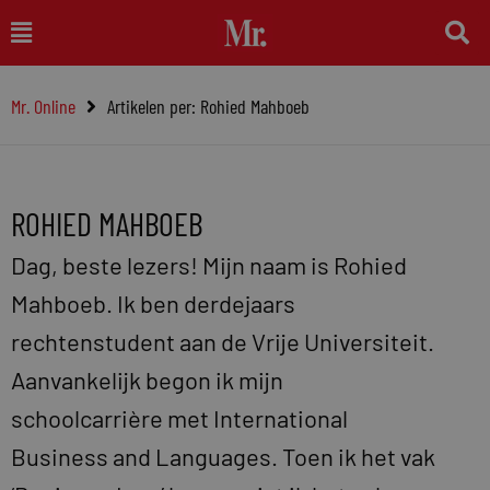
Ga
Main
naar
Menu
de
Mr. Online
Artikelen per: Rohied Mahboeb
inhoud
ROHIED MAHBOEB
Dag, beste lezers! Mijn naam is Rohied
Mahboeb. Ik ben derdejaars
rechtenstudent aan de Vrije Universiteit.
Aanvankelijk begon ik mijn
schoolcarrière met International
Business and Languages. Toen ik het vak