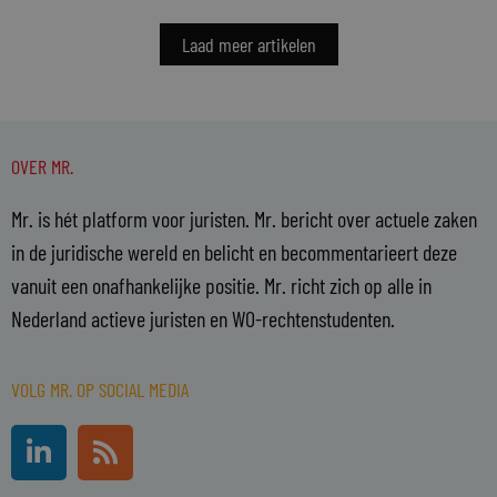
Laad meer artikelen
OVER MR.
Mr. is hét platform voor juristen. Mr. bericht over actuele zaken
in de juridische wereld en belicht en becommentarieert deze
vanuit een onafhankelijke positie. Mr. richt zich op alle in
Nederland actieve juristen en WO-rechtenstudenten.
VOLG MR. OP SOCIAL MEDIA
L
R
i
s
n
s