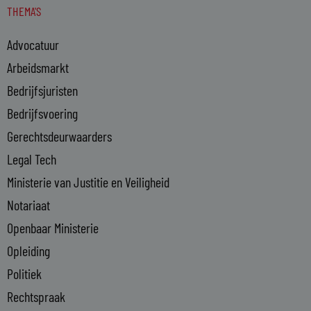
THEMA'S
k
e
Advocatuur
d
i
Arbeidsmarkt
n
Bedrijfsjuristen
-
Bedrijfsvoering
i
n
Gerechtsdeurwaarders
Legal Tech
Ministerie van Justitie en Veiligheid
Notariaat
Openbaar Ministerie
Opleiding
Politiek
Rechtspraak