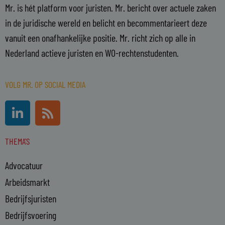
Mr. is hét platform voor juristen. Mr. bericht over actuele zaken
in de juridische wereld en belicht en becommentarieert deze
vanuit een onafhankelijke positie. Mr. richt zich op alle in
Nederland actieve juristen en WO-rechtenstudenten.
VOLG MR. OP SOCIAL MEDIA
L
R
i
s
n
s
THEMA'S
k
e
Advocatuur
d
i
Arbeidsmarkt
n
Bedrijfsjuristen
-
Bedrijfsvoering
i