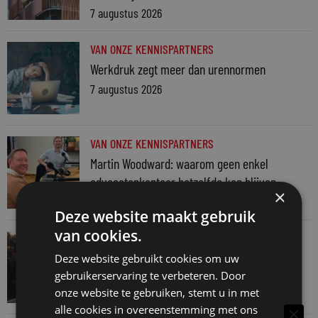
7 augustus 2026
VAN ONZE KENNISPARTNERS
Werkdruk zegt meer dan urennormen
7 augustus 2026
VAN ONZE KENNISPARTNERS
Martin Woodward: waarom geen enkel
advocatenkantoor hetzelfde kan blijven
×
4 augustus 2026
Deze website maakt gebruik
van cookies.
VAN ONZE KENNISPARTNERS
Waarom standaard carrièrepaden talent
Deze website gebruikt cookies om uw
kosten
gebruikerservaring te verbeteren. Door
onze website te gebruiken, stemt u in met
31 juli 2026
alle cookies in overeenstemming met ons