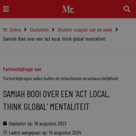
Ga
Main
naar
Menu
de
Mr. Online
Studenten
Student-stagiair van de week
inhoud
Samiah Booi over een ‘act local, think global’ mentaliteit
Partnerbijdrage van
Partnerbijdragen vallen buiten de redactionele verantwoordelijkheid
SAMIAH BOOI OVER EEN ‘ACT LOCAL,
THINK GLOBAL’ MENTALITEIT
Geplaatst op:
16 augustus 2023
Laatst aangepast op: 19 augustus 2024