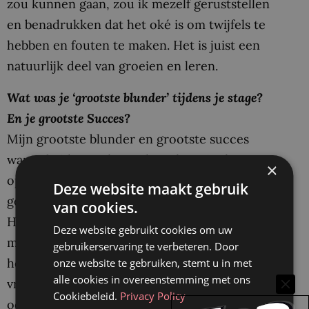
zou kunnen gaan, zou ik mezelf geruststellen
en benadrukken dat het oké is om twijfels te
hebben en fouten te maken. Het is juist een
natuurlijk deel van groeien en leren.
Wat was je ‘grootste blunder’ tijdens je stage?
En je grootste Succes?
Mijn grootste blunder en grootste succes
waren beide gerelateerd aan het niet kunnen
×
oplossen van een zaak. Hieruit heb ik veel
Deze website maakt gebruik
geleerd, zowel inhoudelijk als persoonlijk.
van cookies.
Het vermogen om niet alleen met successen,
Deze website gebruikt cookies om uw
maar ook met blunders om te gaan, is wat mij
gebruikerservaring te verbeteren. Door
heeft gevormd. Daarnaast heb ik waardevolle
onze website te gebruiken, stemt u in met
alle cookies in overeenstemming met ons
vriendschappen opgebouwd, wat voor mij
Cookiebeleid.
Privacy Policy
ook als een groot succes voelt.