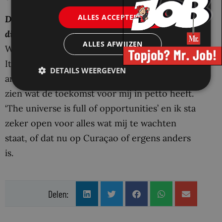
ALLES ACCEPTEREN
Denk je op grond van je stage verder te gaan in
dit beroep?
ALLES AFWIJZEN
Wie weet. Ik wil eerst mijn avontuur naar
Italië aangaan en de minor Climate Justice
DETAILS WEERGEVEN
and Food and Art Policy volgen. Daarna zal ik
zien wat de toekomst voor mij in petto heeft.
‘The universe is full of opportunities’ en ik sta
zeker open voor alles wat mij te wachten
staat, of dat nu op Curaçao of ergens anders
is.
Delen: