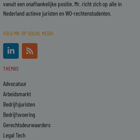
vanuit een onafhankelijke positie. Mr. richt zich op alle in
Nederland actieve juristen en WO-rechtenstudenten.
VOLG MR. OP SOCIAL MEDIA
L
R
i
s
n
s
THEMA'S
k
e
Advocatuur
d
i
Arbeidsmarkt
n
Bedrijfsjuristen
-
Bedrijfsvoering
i
n
Gerechtsdeurwaarders
Legal Tech