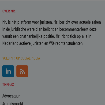
OVER MR.
Mr. is hét platform voor juristen. Mr. bericht over actuele zaken
in de juridische wereld en belicht en becommentarieert deze
vanuit een onafhankelijke positie. Mr. richt zich op alle in
Nederland actieve juristen en WO-rechtenstudenten.
VOLG MR. OP SOCIAL MEDIA
L
R
i
s
n
s
THEMA'S
k
e
Advocatuur
d
i
Arbeidsmarkt