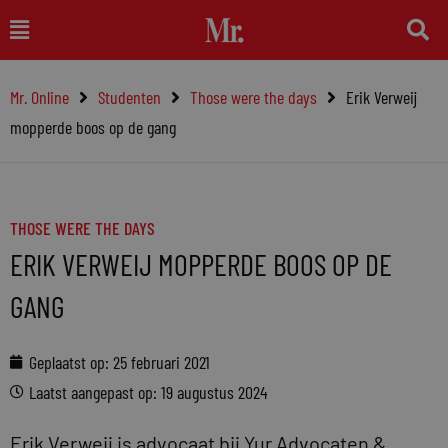
Ga
Main
naar
Menu
de
Mr. Online
Studenten
Those were the days
Erik Verweij
inhoud
mopperde boos op de gang
THOSE WERE THE DAYS
ERIK VERWEIJ MOPPERDE BOOS OP DE
GANG
Geplaatst op:
25 februari 2021
Laatst aangepast op: 19 augustus 2024
Erik Verweij is advocaat bij Yur Advocaten &