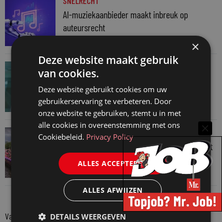
SNELRECHT
AI-muziekaanbieder maakt inbreuk op
auteursrecht
4 augustus 2026
×
Deze website maakt gebruik
JURIDISCH NIEUWS
van cookies.
Hugo Nieuwenhuizen over puzzels, puzzelen
Deze website gebruikt cookies om uw
en taalvondsten
gebruikerservaring te verbeteren. Door
3 augustus 2026
onze website te gebruiken, stemt u in met
alle cookies in overeenstemming met ons
JURIDISCH NIEUWS
Cookiebeleid.
Privacy Policy
Regenboognetwerk van de Rechtspraak vaart
mee met botenparade Pride
ALLES ACCEPTEREN
3 augustus 2026
ALLES AFWIJZEN
Van onze kennispartners
DETAILS WEERGEVEN