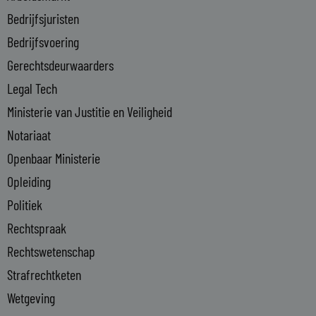
n
Bedrijfsjuristen
-
Bedrijfsvoering
i
n
Gerechtsdeurwaarders
Legal Tech
Ministerie van Justitie en Veiligheid
Notariaat
Openbaar Ministerie
Opleiding
Politiek
Rechtspraak
Rechtswetenschap
Strafrechtketen
Wetgeving