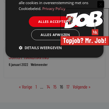
alle cookies in overeenstemming met ons
Cookiebeleid.
Privacy Policy
JURIST APV
ALLES ACCEPTEREN
13 januari 2022
Webmeester
ALLES AFWIJZEN
DETAILS WEERGEVEN
JURIST HANDHAVING
6 januari 2022
Webmeester
« Vorige
1
…
14
15
16
17
Volgende »