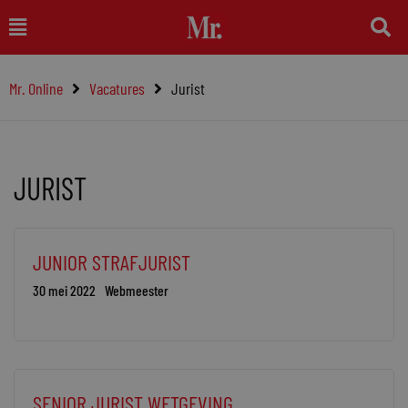
Ga
Main
naar
Menu
de
Mr. Online
Vacatures
Jurist
inhoud
JURIST
Pagina
Pagina
Pagina
Pagina
Pagina
JUNIOR STRAFJURIST
30 mei 2022
Webmeester
SENIOR JURIST WETGEVING