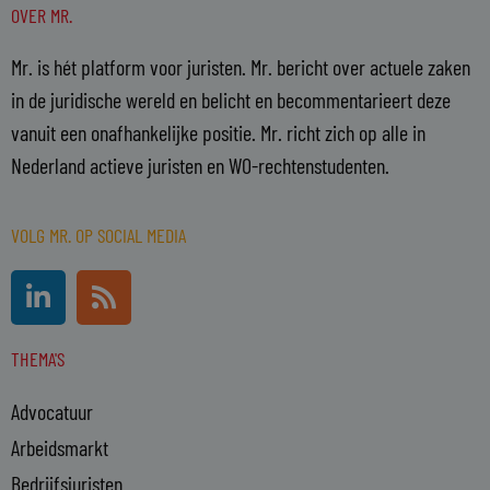
OVER MR.
Mr. is hét platform voor juristen. Mr. bericht over actuele zaken
in de juridische wereld en belicht en becommentarieert deze
vanuit een onafhankelijke positie. Mr. richt zich op alle in
Nederland actieve juristen en WO-rechtenstudenten.
VOLG MR. OP SOCIAL MEDIA
L
R
i
s
n
s
THEMA'S
k
e
Advocatuur
d
i
Arbeidsmarkt
n
Bedrijfsjuristen