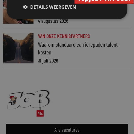
Martin Woodward: waarom geen enkel
DETAILS WEERGEVEN
advocatenkantoor hetzelfde kan blijven
4 augustus 2026
VAN ONZE KENNISPARTNERS
Waarom standaard carrièrepaden talent
kosten
31 juli 2026
Alle vacatures