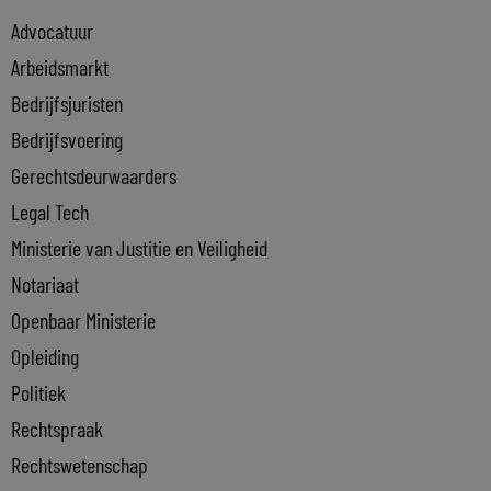
e
Advocatuur
d
i
Arbeidsmarkt
n
Bedrijfsjuristen
-
Bedrijfsvoering
i
n
Gerechtsdeurwaarders
Legal Tech
Ministerie van Justitie en Veiligheid
Notariaat
Openbaar Ministerie
Opleiding
Politiek
Rechtspraak
Rechtswetenschap