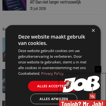
AI? Dan niet langer vertrouwelijk
31 juli 2026
Van onze kennispartners
×
Deze website maakt gebruik
VAN ONZE KENNISPARTNERS
van cookies.
Van praktijk naar bewijs: hoe onderbouw je
Deze website gebruikt cookies om uw
keuzes tijdens een Wwft-audit?
gebruikerservaring te verbeteren. Door
7 augustus 2026
onze website te gebruiken, stemt u in met
alle cookies in overeenstemming met ons
VAN ONZE KENNISPARTNERS
Cookiebeleid.
Privacy Policy
Werkdruk zegt meer dan urennormen
7 augustus 2026
ALLES ACCEPTEREN
ALLES AFWIJZEN
VAN ONZE KENNISPARTNERS