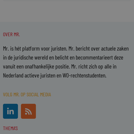
OVER MR.
Mr. is hét platform voor juristen. Mr. bericht over actuele zaken
in de juridische wereld en belicht en becommentarieert deze
vanuit een onafhankelijke positie. Mr. richt zich op alle in
Nederland actieve juristen en WO-rechtenstudenten.
VOLG MR. OP SOCIAL MEDIA
L
R
i
s
n
s
THEMA'S
k