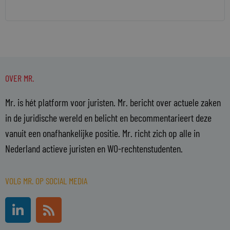
OVER MR.
Mr. is hét platform voor juristen. Mr. bericht over actuele zaken
in de juridische wereld en belicht en becommentarieert deze
vanuit een onafhankelijke positie. Mr. richt zich op alle in
Nederland actieve juristen en WO-rechtenstudenten.
VOLG MR. OP SOCIAL MEDIA
L
R
i
s
n
s