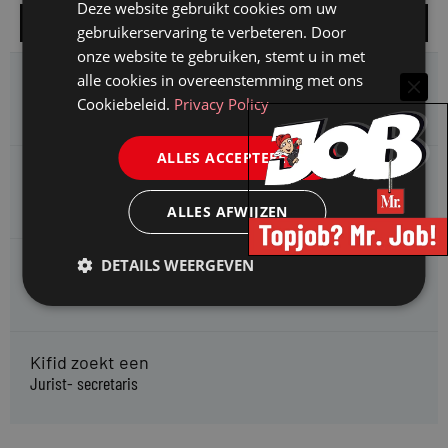
Deze website gebruikt cookies om uw
Alle vacatures
gebruikerservaring te verbeteren. Door
onze website te gebruiken, stemt u in met
alle cookies in overeenstemming met ons
HMP zoekt een
Jurist Arbeidsrecht
Cookiebeleid.
Privacy Policy
ALLES ACCEPTEREN
Gemeente Meppel zoekt een
Juridisch Adviseur
ALLES AFWIJZEN
DETAILS WEERGEVEN
CAOP zoekt een
Juridisch adviseur (junior)
Kifid zoekt een
Jurist- secretaris