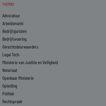
THEMA'S
k
e
Advocatuur
d
i
Arbeidsmarkt
n
Bedrijfsjuristen
-
Bedrijfsvoering
i
n
Gerechtsdeurwaarders
Legal Tech
Ministerie van Justitie en Veiligheid
Notariaat
Openbaar Ministerie
Opleiding
Politiek
Rechtspraak