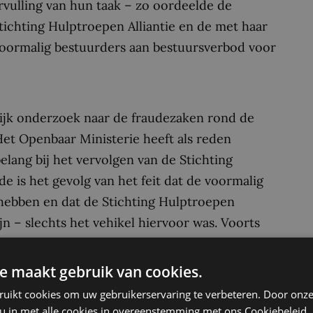
ervulling van hun taak – zo oordeelde de
Stichting Hulptroepen Alliantie en de met haar
oormalig bestuurders aan bestuursverbod voor
lijk onderzoek naar de fraudezaken rond de
Het Openbaar Ministerie heeft als reden
lang bij het vervolgen van de Stichting
e is het gevolg van het feit dat de voormalig
hebben en dat de Stichting Hulptroepen
jn – slechts het vehikel hiervoor was. Voorts
schoon schip willen maken nu de bestuurders
ormalig bestuurders van Stichting Hulptroepen
e maakt gebruik van cookies.
en namelijk verdacht van oplichting, witwassen
ruikt cookies om uw gebruikerservaring te verbeteren. Door onze
 Lienden, Bernd Damme en Camille van Gestel
 u in met alle cookies in overeenstemming met ons Cookiebeleid.