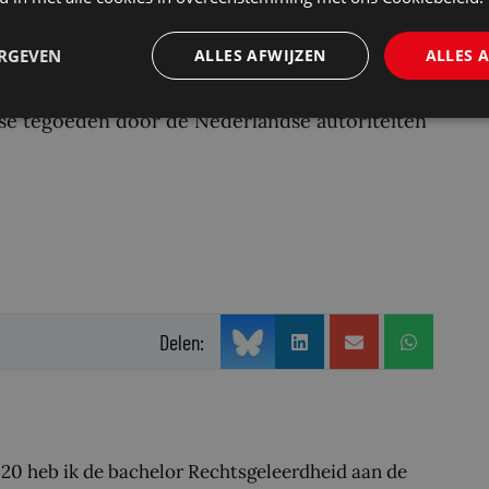
rt? Nee. Het Openbaar Ministerie heeft echter
ken ter waarde van vele miljoenen euro’s. Eind
ERGEVEN
ALLES AFWIJZEN
ALLES 
legd op rekeningen die in Nederland
dse tegoeden door de Nederlandse autoriteiten
Delen:
020 heb ik de bachelor Rechtsgeleerdheid aan de