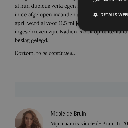
al hun dubieus verkregen miljoenen teruggesto
in de afgelopen maanden al beslag gelegd op za
DETAILS WE
april werd al voor 11.5 miljoen euro beslag ge
ingeschreven zijn. Nadien is ook op buitenlan
beslag gelegd.
Kortom,
to be continued
…
Nicole de Bruin
Mijn naam is Nicole de Bruin. In 2