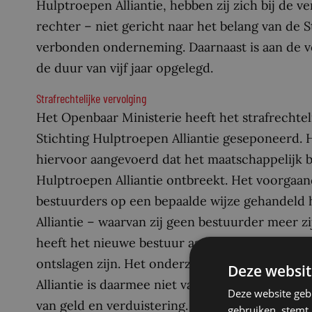
Hulptroepen Alliantie, hebben zij zich bij de v
rechter – niet gericht naar het belang van de 
verbonden onderneming. Daarnaast is aan de v
de duur van vijf jaar opgelegd.
Strafrechtelijke vervolging
Het Openbaar Ministerie heeft het strafrechte
Stichting Hulptroepen Alliantie geseponeerd. 
hiervoor aangevoerd dat het maatschappelijk be
Hulptroepen Alliantie ontbreekt. Het voorgaand
bestuurders op een bepaalde wijze gehandeld 
Alliantie – waarvan zij geen bestuurder meer zi
heeft het nieuwe bestuur aangegeven dat zij 
ontslagen zijn. Het onderzoek naar de drie vo
Deze websit
Alliantie is daarmee niet van de baan. Zij word
Deze website geb
van geld en verduistering. Hebben Sywert van
gebruiken, stemt