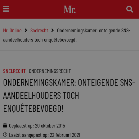
Ga
Main
naar
Menu
de
Mr. Online
Snelrecht
Ondernemingskamer: onteigende SNS-
inhoud
aandeelhouders toch enquêtebevoegd!
SNELRECHT
ONDERNEMINGSRECHT
ONDERNEMINGSKAMER: ONTEIGENDE SNS-
AANDEELHOUDERS TOCH
ENQUÊTEBEVOEGD!
Geplaatst op:
20 oktober 2015
Laatst aangepast op: 22 februari 2021