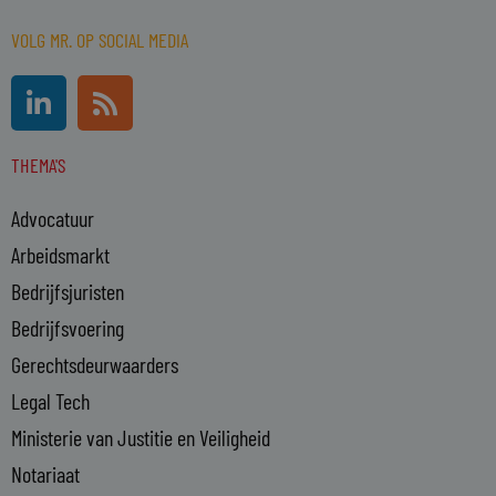
VOLG MR. OP SOCIAL MEDIA
L
R
i
s
n
s
THEMA'S
k
e
Advocatuur
d
i
Arbeidsmarkt
n
Bedrijfsjuristen
-
Bedrijfsvoering
i
n
Gerechtsdeurwaarders
Legal Tech
Ministerie van Justitie en Veiligheid
Notariaat