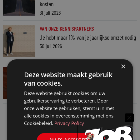
kosten
31 juli 2026
VAN ONZE KENNISPARTNERS
Je hebt maar 1% van je jaarlijkse omzet nodig
30 juli 2026
×
VAN ONZE KENNISPARTNERS
Deze website maakt gebruik
Een HR-brief is meer dan een juridisch
van cookies.
document
Deze website gebruikt cookies om uw
28 juli 2026
gebruikerservaring te verbeteren. Door
onze website te gebruiken, stemt u in met
alle cookies in overeenstemming met ons
Cookiebeleid.
Privacy Policy
ALLES ACCEPTEREN