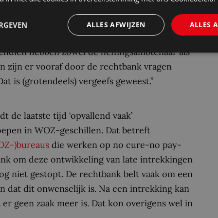
stand’ – maar die is niet onoverbrugbaar; de
r van de rechtbank. Het afmelden vlak voor de
ERGEVEN
ALLES AFWIJZEN
ALLES 
t de rechtbank. “Door niet te verschijnen op
vendien hebben zowel de heffingsambtenaar als
n zijn er vooraf door de rechtbank vragen
t is (grotendeels) vergeefs geweest.”
 de laatste tijd ‘opvallend vaak’
oepen in WOZ-geschillen. Dat betreft
OZ-)bureaus
die werken op no cure-no pay-
nk om deze ontwikkeling van late intrekkingen
og niet gestopt. De rechtbank belt vaak om een
an dat dit onwenselijk is. Na een intrekking kan
r geen zaak meer is. Dat kon overigens wel in