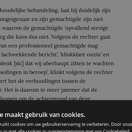
udelijke behandeling, laat hij duidelijk zijn
ningeigenaar en zijn gemachtigde zijn niet
n waarom de gemachtigde ‘opvallend stevige
eeg die kans dus niet. Volgens de rechter gaat
van een professioneel gemachtigde mag
lachwekkende bericht’, ‘klinkklare onzin’ en
 denk [sic] dat wij uberhaupt zitten te wachten
edingen in beroep’, klinkt volgens de rechter
seert het de verhoudingen tussen de
r. Het is daarom te meer jammer dat de
 gekomen om de achtergrond van deze
e maakt gebruik van cookies.
ruikt cookies om uw gebruikerservaring te verbeteren. Door onze
ng afgemeld. Rijkelijk laat, vindt de rechter.
 u in met alle cookies in overeenstemming met ons Cookiebeleid.