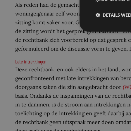
Als reden had de gemachtigde opgegeven ‘de af
woningeigenaar zelf woont op zo’n 20 kilomete
DETAILS WE
zitting komt vaker voor. Geen goede zaak, vind
de zitting wordt het gesprek gefrustreerd. Bo
de rechtbank zich voorbereid op dat gesprek e
geformuleerd om de discussie vorm te geven. Da
Late intrekkingen
Deze rechtbank, en ook elders in het land, wordt
geconfronteerd met late intrekkingen van ber
doorgaans zaken die zijn aangebracht door
(W
basis. Ondanks de inspanningen van de rechtba
in te dammen, is de stroom aan intrekkingen n
toelichting op de intrekking en geeft daarbij a
de rechtbank geen uitspraak meer doen omdat e
deze zaak over de woningeigenaar.