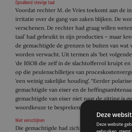
Opvallend stevige taal
Voordat rechter M. de Vries toekomt aan de inho
irritatie over de gang van zaken blijken. De wo
verschenen. De rechter had graag willen wete
taal’ had gebruikt in zijn producties – maar kr
de gemachtigde de grenzen te buiten van wat 
worden verwacht. Uit termen als ‘het volgende 
‘de BSOB die zelf in de slachtofferrol kruipt en
op die peulenschilletjes van proceskostenvergo
‘een weinig zakelijke houding’. “Eerder polari
gemachtigde van eiser en de heffingsambtenaa
gemachtigde van eiser niet naar de zitting is
woordkeuze te bespreken.”
Deze websit
Niet verschijnen
Deze website geb
Die gemachtigde had zich de avond voor de zitti
gebruiken, stemt