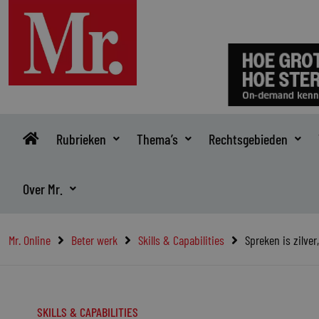
Ga
naar
de
inhoud
Rubrieken
Thema’s
Rechtsgebieden
Over Mr.
Mr. Online
Beter werk
Skills & Capabilities
Spreken is zilver
SKILLS & CAPABILITIES