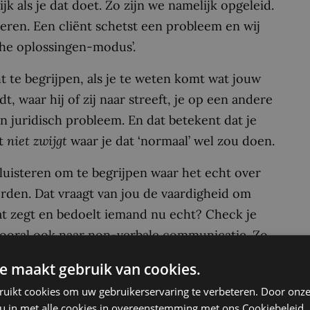
k als je dat doet. Zo zijn we namelijk opgeleid.
ren. Een cliënt schetst een probleem en wij
che oplossingen-modus’.
ht te begrijpen, als je te weten komt wat jouw
, waar hij of zij naar streeft, je op een andere
n juridisch probleem. En dat betekent dat je
st
niet
zwijgt
waar je dat ‘normaal’ wel zou doen.
luisteren om te begrijpen waar het echt over
den. Dat vraagt van jou de vaardigheid om
at zegt en bedoelt iemand nu echt? Check je
vooral ook naar non-verbale communicatie. Zo
 er daadwerkelijk speelt. Eerst nog even los van
e maakt gebruik van cookies.
ruikt cookies om uw gebruikerservaring te verbeteren. Door onze
espreking die ik voerde met een dga over het
 u in met alle cookies in overeenstemming met ons Cookiebeleid.