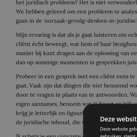
het juridisch probleem? Het is niet verwonderlij
We hebben geleerd om een probleem te analyse
gaan in de ‘oorzaak-gevolg-denken-in-juridis
Mijn ervaring is dat als je gaat luisteren om ec
cliënt écht beweegt, wat hem of haar bezighoudt
manier bij kunt dragen aan de oplossing van ee
dan op sommige momenten in gesprekken jui
Probeer in een gesprek met een cliënt eens te 
gaat. Vaak zijn dat dingen die
niet
benoemd wor
door te vragen in plaats van te antwoorden. W
eigen aannames, benoem wat jij hoort en kijk 
krijg je letterlijk en figuurlijk boven tafel wat
Deze websit
de juridische inhoud, die vertaling komt later.
Deze website geb
Ik schets je een concrete casus. Tijdens een b
gebruiken, stemt