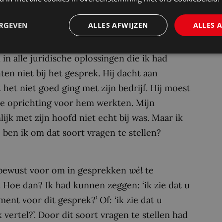
al keer afgeleid was. Zo keek hij op enig
ERGEVEN
ALLES AFWIJZEN
ALLES 
ogen af. Ik zag dat, maar ging door met het
immers voor. Aan het eind van de bespreking
in alle juridische oplossingen die ik had
ten niet bij het gesprek. Hij dacht aan
et niet goed ging met zijn bedrijf. Hij moest
de oprichting voor hem werkten. Mijn
ijk met zijn hoofd niet echt bij was. Maar ik
e ben ik om dat soort vragen te stellen?
en bewust voor om in gesprekken
wél
te
 Hoe dan? Ik had kunnen zeggen: ‘ik zie dat u
ment voor dit gesprek?’ Of: ‘ik zie dat u
k vertel?’. Door dit soort vragen te stellen had