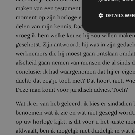
maken van een testament zag ik dat hij een aant
DETAILS WE
moment op zijn horloge en later dwaalden zijn 
delen van mijn kennis. Daar kwam deze cliënt 
vroeg ik hem welke keuze hij zou willen maken 
geschetst. Zijn antwoord: hij was in zijn gedach
werknemers die hij moest gaan ontslaan omdat h
afscheid gaan nemen van mensen die al sinds 
conclusie: ik had waargenomen dat hij er eigenl
dacht: dat zeg je toch niet? Dat hoort niet. Wi
Deze man komt voor juridisch advies. Toch?
Wat ik er van heb geleerd: ik kies er sindsdi
benoemen wat ik zie en wat niet gezegd wordt.
op uw horloge kijkt, is dit voor u het juiste mo
afdwaalt, ben ik mogelijk niet duidelijk in wat i