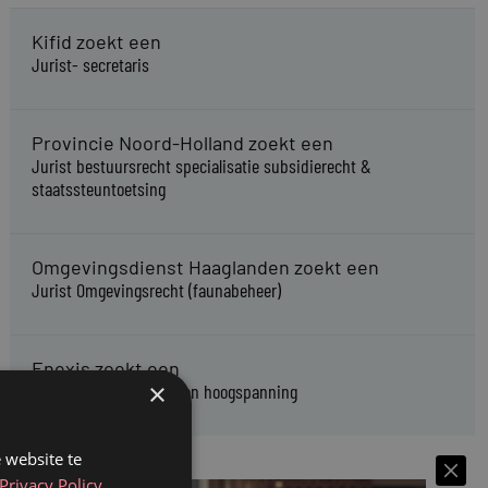
Kifid zoekt een
Jurist- secretaris
Provincie Noord-Holland zoekt een
Jurist bestuursrecht specialisatie subsidierecht &
staatssteuntoetsing
Omgevingsdienst Haaglanden zoekt een
Jurist Omgevingsrecht (faunabeheer)
Enexis zoekt een
×
Rentmeester midden- en hoogspanning
 website te
Privacy Policy