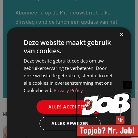
Abonneer u op de Mr. nieuwsbrief: elke
dinsdag rond de lunch een update van het
nieuws van de afgelopen week, de laatste
×
loopbaanwijzigingen en de recentste
Deze website maakt gebruik
vacatures. Meld u direct aan en ontvang
van cookies.
elke dinsdag de Mr. nieuwsbrief.
Deze website gebruikt cookies om uw
gebruikerservaring te verbeteren. Door
onze website te gebruiken, stemt u in met
Aanmelden voor de Mr. nieuwsbrief
alle cookies in overeenstemming met ons
Cookiebeleid.
Privacy Policy
ALLES ACCEPTEREN
Nieuwste berichten
ALLES AFWIJZEN
JURIDISCH NIEUWS
Aantal notariële akten na topmaand in juni