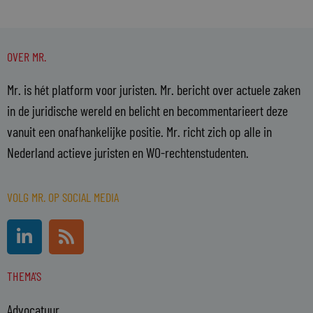
OVER MR.
Mr. is hét platform voor juristen. Mr. bericht over actuele zaken
in de juridische wereld en belicht en becommentarieert deze
vanuit een onafhankelijke positie. Mr. richt zich op alle in
Nederland actieve juristen en WO-rechtenstudenten.
VOLG MR. OP SOCIAL MEDIA
L
R
i
s
n
s
THEMA'S
k
e
Advocatuur