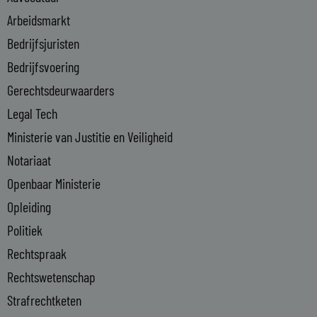
d
i
Arbeidsmarkt
n
Bedrijfsjuristen
-
Bedrijfsvoering
i
n
Gerechtsdeurwaarders
Legal Tech
Ministerie van Justitie en Veiligheid
Notariaat
Openbaar Ministerie
Opleiding
Politiek
Rechtspraak
Rechtswetenschap
Strafrechtketen