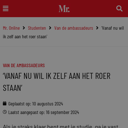
Ga
Main
naar
Menu
de
Mr. Online
Studenten
Van de ambassadeurs
‘Vanaf nu wil
inhoud
ik zelf aan het roer staan’
VAN DE AMBASSADEURS
‘VANAF NU WIL IK ZELF AAN HET ROER
STAAN’
Geplaatst op:
10 augustus 2024
Laatst aangepast op: 16 september 2024
Als je straks klaar bent met je studie, ga je vast