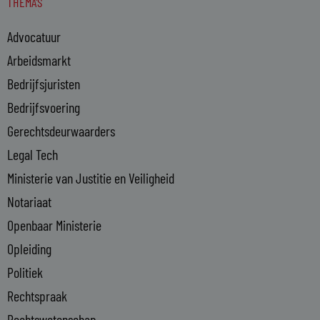
THEMA'S
k
e
Advocatuur
d
i
Arbeidsmarkt
n
Bedrijfsjuristen
-
Bedrijfsvoering
i
n
Gerechtsdeurwaarders
Legal Tech
Ministerie van Justitie en Veiligheid
Notariaat
Openbaar Ministerie
Opleiding
Politiek
Rechtspraak
Rechtswetenschap