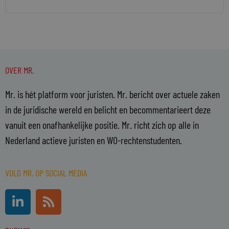
OVER MR.
Mr. is hét platform voor juristen. Mr. bericht over actuele zaken
in de juridische wereld en belicht en becommentarieert deze
vanuit een onafhankelijke positie. Mr. richt zich op alle in
Nederland actieve juristen en WO-rechtenstudenten.
VOLG MR. OP SOCIAL MEDIA
L
R
i
s
n
s