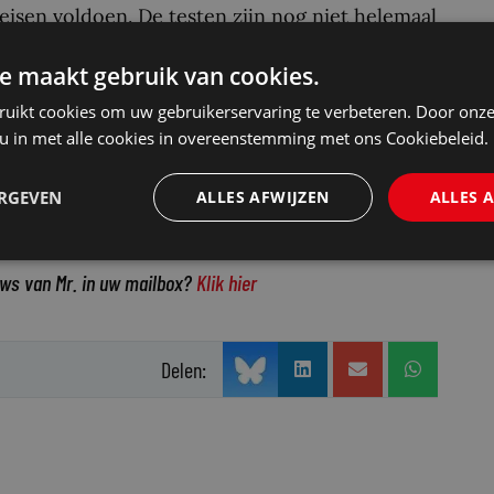
isen voldoen. De testen zijn nog niet helemaal
 Heijmans
in Het Parool.
e maakt gebruik van cookies.
ruikt cookies om uw gebruikerservaring te verbeteren. Door onze
2
 een oppervlakte van ongeveer 47.000 m
voor
 u in met alle cookies in overeenstemming met ons Cookiebeleid.
ren. Het gebouw biedt ruimte aan ongeveer
d medewerkers, onder wie officieren van
ERGEVEN
ALLES AFWIJZEN
ALLES 
en tolken.
uws van Mr. in uw mailbox?
Klik hier
Delen: