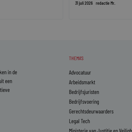
31 juli 2026
redactie Mr.
THEMA'S
aken in de
Advocatuur
it een
Arbeidsmarkt
ctieve
Bedrijfsjuristen
Bedrijfsvoering
Gerechtsdeurwaarders
Legal Tech
Ministerie van Justitie en Veilig