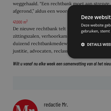
weggehaald. “Een rechtbank moet aan strenge e
afgerond,” aldus een woordvoerder van
bouwer
Deze websit
2
47.000 m
Deze website geb
De nieuwe rechtbank telt tien etages en heeft
gebruiken, stemt
zittingszalen, verhoorkamers, cellen en kanto
duizend rechtbankmedewerkers en tweehonder
DETAILS WE
justitie, advocaten, reclasseringsmedewerkers 
Wilt u vanaf nu elke week een samenvatting van al het nie
redactie Mr.