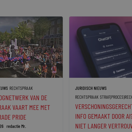
IEUWS
RECHTSPRAAK
JURIDISCH NIEUWS
OGNETWERK VAN DE
RECHTSPRAAK
STRAF(PROCES)REC
VERSCHONINGSGERECH
AAK VAART MEE MET
INFO GEMAAKT DOOR AI
ADE PRIDE
NIET LANGER VERTROU
26
redactie Mr.