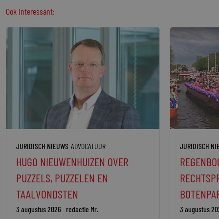
Ook interessant:
JURIDISCH NIEUWS
ADVOCATUUR
JURIDISCH N
HUGO NIEUWENHUIZEN OVER
REGENBO
PUZZELS, PUZZELEN EN
RECHTSPR
TAALVONDSTEN
BOTENPAR
3 augustus 2026
redactie Mr.
3 augustus 20