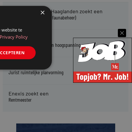
×
Omgevingsdienst Haaglanden zoekt een
Jurist Omgevingsrecht (faunabeheer)
 website te
Privacy Policy
Enexis zoekt een
Rentmeester midden- en hoogspanning
ACCEPTEREN
Enexis zoekt een
Jurist ruimtelijke planvorming
Enexis zoekt een
Rentmeester