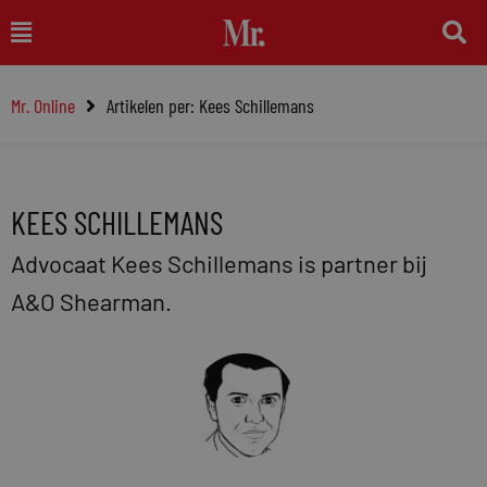
Ga
Main
naar
Menu
de
Mr. Online
Artikelen per: Kees Schillemans
inhoud
KEES SCHILLEMANS
Advocaat Kees Schillemans is partner bij
A&O Shearman.