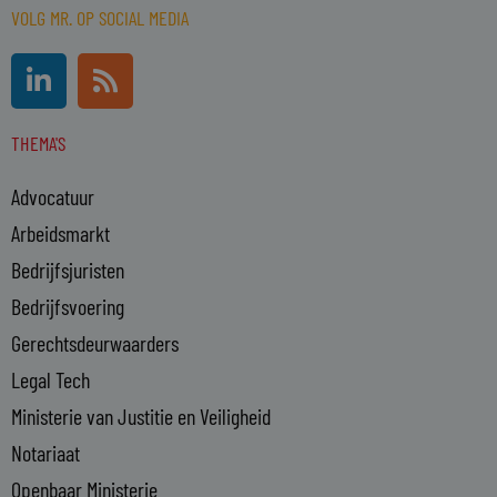
VOLG MR. OP SOCIAL MEDIA
L
R
i
s
n
s
THEMA'S
k
e
Advocatuur
d
i
Arbeidsmarkt
n
Bedrijfsjuristen
-
Bedrijfsvoering
i
n
Gerechtsdeurwaarders
Legal Tech
Ministerie van Justitie en Veiligheid
Notariaat
Openbaar Ministerie