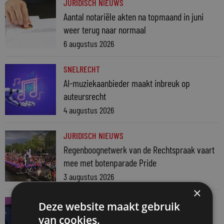
JURIDISCH NIEUWS
Aantal notariële akten na topmaand in juni
weer terug naar normaal
6 augustus 2026
SNELRECHT
AI-muziekaanbieder maakt inbreuk op
auteursrecht
4 augustus 2026
JURIDISCH NIEUWS
Regenboognetwerk van de Rechtspraak vaart
mee met botenparade Pride
3 augustus 2026
×
JURIDISCH NIEUWS
Deze website maakt gebruik
Verschoningsgerechtigde info gemaakt door
van cookies.