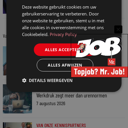
AI? Dan niet langer vertrouwelijk
Deze website gebruikt cookies om uw
31 juli 2026
gebruikerservaring te verbeteren. Door
onze website te gebruiken, stemt u in met
alle cookies in overeenstemming met ons
Cookiebeleid.
Privacy Policy
Van onze kennispartners
VAN ONZE KENNISPARTNERS
ALLES ACCEPTEREN
Van praktijk naar bewijs: hoe onderbouw je
keuzes tijdens een Wwft-audit?
ALLES AFWIJZEN
7 augustus 2026
DETAILS WEERGEVEN
VAN ONZE KENNISPARTNERS
Werkdruk zegt meer dan urennormen
7 augustus 2026
VAN ONZE KENNISPARTNERS