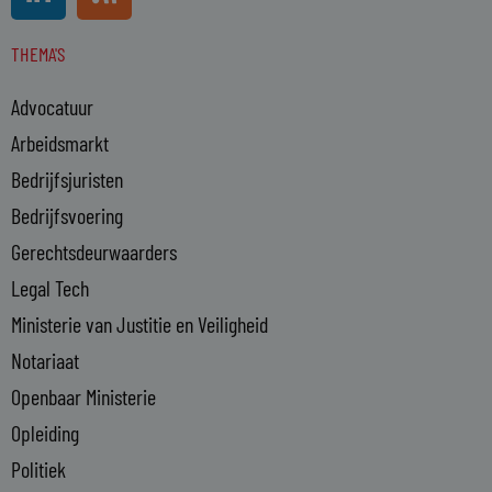
i
s
n
s
THEMA'S
k
e
Advocatuur
d
i
Arbeidsmarkt
n
Bedrijfsjuristen
-
Bedrijfsvoering
i
n
Gerechtsdeurwaarders
Legal Tech
Ministerie van Justitie en Veiligheid
Notariaat
Openbaar Ministerie
Opleiding
Politiek