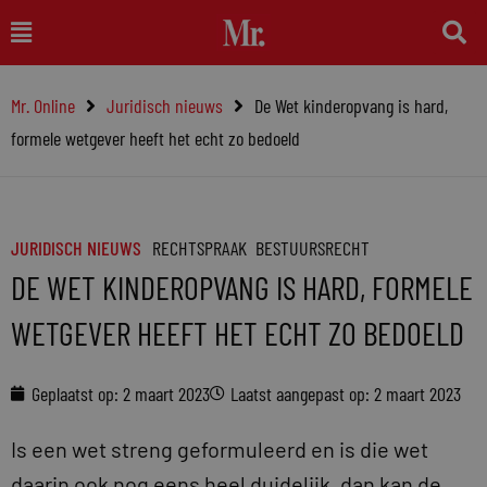
Ga
Main
naar
Menu
de
Mr. Online
Juridisch nieuws
De Wet kinderopvang is hard,
inhoud
formele wetgever heeft het echt zo bedoeld
JURIDISCH NIEUWS
RECHTSPRAAK
BESTUURSRECHT
DE WET KINDEROPVANG IS HARD, FORMELE
WETGEVER HEEFT HET ECHT ZO BEDOELD
Geplaatst op:
2 maart 2023
Laatst aangepast op: 2 maart 2023
Is een wet streng geformuleerd en is die wet
daarin ook nog eens heel duidelijk, dan kan de