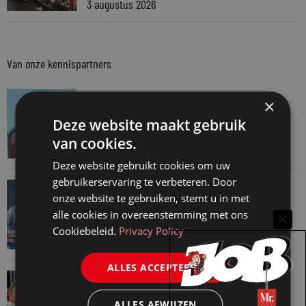
3 augustus 2026
Van onze kennispartners
VAN ONZE KENNISPARTNERS
×
Van praktijk naar bewijs: hoe onderbouw je
Deze website maakt gebruik
keuzes tijdens een Wwft-audit?
van cookies.
7 augustus 2026
Deze website gebruikt cookies om uw
gebruikerservaring te verbeteren. Door
VAN ONZE KENNISPARTNERS
onze website te gebruiken, stemt u in met
Werkdruk zegt meer dan urennormen
alle cookies in overeenstemming met ons
7 augustus 2026
Cookiebeleid.
Privacy Policy
ALLES ACCEPTEREN
VAN ONZE KENNISPARTNERS
Martin Woodward: waarom geen enkel
ALLES AFWIJZEN