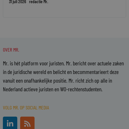
31 juli 2026
redactie Mr.
OVER MR.
Mr. is hét platform voor juristen. Mr. bericht over actuele zaken
in de juridische wereld en belicht en becommentarieert deze
vanuit een onafhankelijke positie. Mr. richt zich op alle in
Nederland actieve juristen en WO-rechtenstudenten.
VOLG MR. OP SOCIAL MEDIA
L
R
i
s