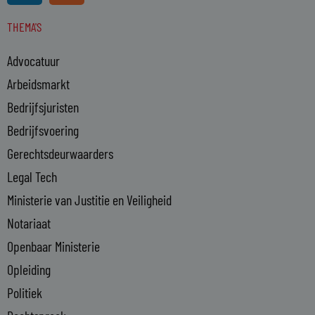
n
s
THEMA'S
k
e
Advocatuur
d
i
Arbeidsmarkt
n
Bedrijfsjuristen
-
Bedrijfsvoering
i
n
Gerechtsdeurwaarders
Legal Tech
Ministerie van Justitie en Veiligheid
Notariaat
Openbaar Ministerie
Opleiding
Politiek