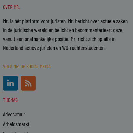
OVER MR.
Mr. is hét platform voor juristen. Mr. bericht over actuele zaken
in de juridische wereld en belicht en becommentarieert deze
vanuit een onafhankelijke positie. Mr. richt zich op alle in
Nederland actieve juristen en WO-rechtenstudenten.
VOLG MR. OP SOCIAL MEDIA
L
R
i
s
n
s
THEMA'S
k
e
Advocatuur
d
i
Arbeidsmarkt
n