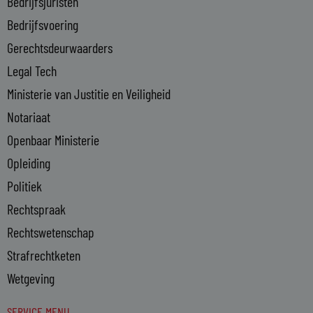
Bedrijfsjuristen
-
Bedrijfsvoering
i
n
Gerechtsdeurwaarders
Legal Tech
Ministerie van Justitie en Veiligheid
Notariaat
Openbaar Ministerie
Opleiding
Politiek
Rechtspraak
Rechtswetenschap
Strafrechtketen
Wetgeving
SERVICE MENU