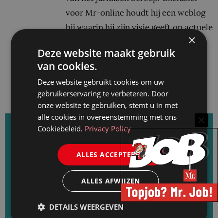
voor Mr-online houdt hij een weblog
bij waarin hij zijn visie geeft op actuele
×
onderwerpen in de wereld van het
Deze website maakt gebruik
recht.
van cookies.
Deze website gebruikt cookies om uw
Bekijk alle berichten
gebruikerservaring te verbeteren. Door
onze website te gebruiken, stemt u in met
alle cookies in overeenstemming met ons
Cookiebeleid.
Privacy Policy
Het belangrijkste nieuws wekelijks in uw inbox?
ALLES ACCEPTEREN
Abonneer u op de Mr. nieuwsbrief: elke
dinsdag rond de lunch een update van het
ALLES AFWIJZEN
nieuws van de afgelopen week, de laatste
loopbaanwijzigingen en de recentste
DETAILS WEERGEVEN