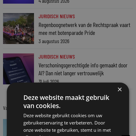
4 augustus 2026
JURIDISCH NIEUWS
Regenboognetwerk van de Rechtspraak vaart
mee met botenparade Pride
3 augustus 2026
JURIDISCH NIEUWS
Verschoningsgerechtigde info gemaakt door
AI? Dan niet langer vertrouwelijk
31 juli 2026
×
Deze website maakt gebruik
van cookies.
Van onze kennispartners
Deze website gebruikt cookies om uw
VAN ONZE KENNISPARTNERS
gebruikerservaring te verbeteren. Door
onze website te gebruiken, stemt u in met
Van praktijk naar bewijs: hoe onderbouw je