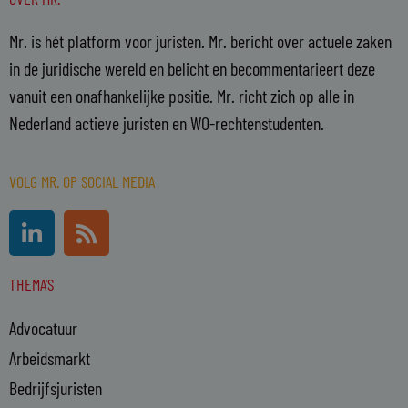
Mr. is hét platform voor juristen. Mr. bericht over actuele zaken
in de juridische wereld en belicht en becommentarieert deze
vanuit een onafhankelijke positie. Mr. richt zich op alle in
Nederland actieve juristen en WO-rechtenstudenten.
VOLG MR. OP SOCIAL MEDIA
L
R
i
s
n
s
THEMA'S
k
e
Advocatuur
d
i
Arbeidsmarkt
n
Bedrijfsjuristen
-