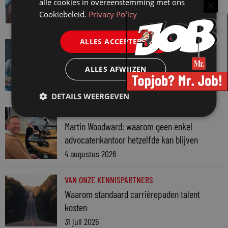
alle cookies in overeenstemming met ons
keuzes tijdens een Wwft-audit?
Cookiebeleid.
Privacy Policy
7 augustus 2026
ALLES ACCEPTEREN
VAN ONZE KENNISPARTNERS
Werkdruk zegt meer dan urennormen
ALLES AFWIJZEN
7 augustus 2026
DETAILS WEERGEVEN
VAN ONZE KENNISPARTNERS
Martin Woodward: waarom geen enkel
advocatenkantoor hetzelfde kan blijven
4 augustus 2026
VAN ONZE KENNISPARTNERS
Waarom standaard carrièrepaden talent
kosten
31 juli 2026