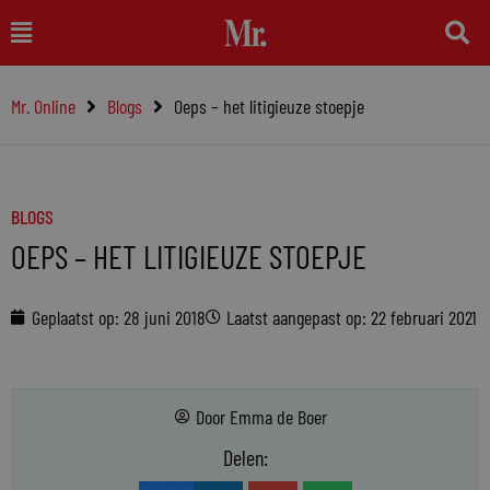
Ga
Main
naar
Menu
de
Mr. Online
Blogs
Oeps – het litigieuze stoepje
inhoud
BLOGS
OEPS – HET LITIGIEUZE STOEPJE
Geplaatst op:
28 juni 2018
Laatst aangepast op: 22 februari 2021
Door
Emma de Boer
Delen: