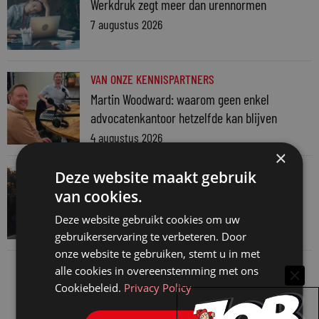
Werkdruk zegt meer dan urennormen
7 augustus 2026
VAN ONZE KENNISPARTNERS
Martin Woodward: waarom geen enkel
advocatenkantoor hetzelfde kan blijven
4 augustus 2026
×
VAN ONZE KENNISPARTNERS
Deze website maakt gebruik
Waarom standaard carrièrepaden talent
van cookies.
kosten
Deze website gebruikt cookies om uw
31 juli 2026
gebruikerservaring te verbeteren. Door
onze website te gebruiken, stemt u in met
alle cookies in overeenstemming met ons
Cookiebeleid.
Privacy Policy