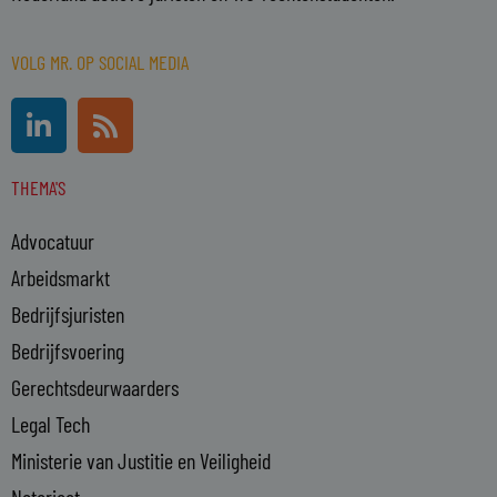
VOLG MR. OP SOCIAL MEDIA
L
R
i
s
n
s
THEMA'S
k
e
Advocatuur
d
i
Arbeidsmarkt
n
Bedrijfsjuristen
-
Bedrijfsvoering
i
n
Gerechtsdeurwaarders
Legal Tech
Ministerie van Justitie en Veiligheid