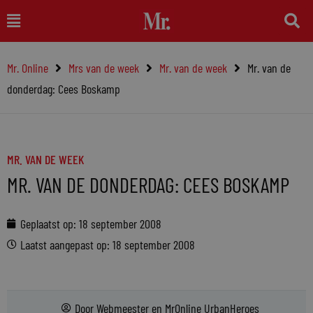
Ga
Main
naar
Menu
de
Mr. Online
Mrs van de week
Mr. van de week
Mr. van de
inhoud
donderdag: Cees Boskamp
MR. VAN DE WEEK
MR. VAN DE DONDERDAG: CEES BOSKAMP
Geplaatst op:
18 september 2008
Laatst aangepast op: 18 september 2008
Door
Webmeester
en
MrOnline UrbanHeroes