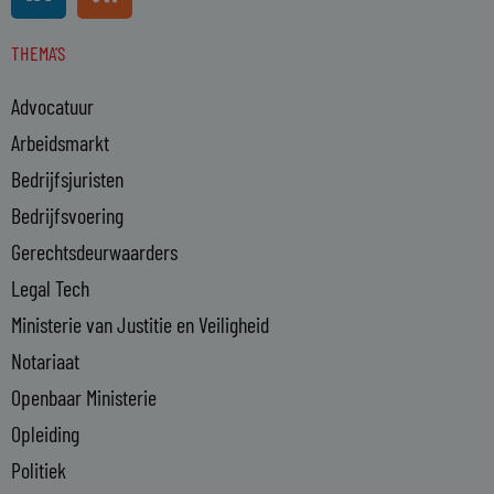
i
s
n
s
THEMA'S
k
e
Advocatuur
d
i
Arbeidsmarkt
n
Bedrijfsjuristen
-
Bedrijfsvoering
i
n
Gerechtsdeurwaarders
Legal Tech
Ministerie van Justitie en Veiligheid
Notariaat
Openbaar Ministerie
Opleiding
Politiek