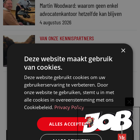
Martin Woodward: waarom geen enkel
advocatenkantoor hetzelfde kan blijven
4 augustus 2026
VAN ONZE KENNISPARTNERS
Waarom standaard carrièrepaden talent
×
kosten
Deze website maakt gebruik
31 juli 2026
van cookies.
Deze website gebruikt cookies om uw
gebruikerservaring te verbeteren. Door
onze website te gebruiken, stemt u in met
alle cookies in overeenstemming met ons
Cookiebeleid.
Privacy Policy
ALLES ACCEPTEREN
Alle vacatures