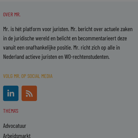
OVER MR.
Mr. is hét platform voor juristen. Mr. bericht over actuele zaken
in de juridische wereld en belicht en becommentarieert deze
vanuit een onafhankelijke positie. Mr. richt zich op alle in
Nederland actieve juristen en WO-rechtenstudenten.
VOLG MR. OP SOCIAL MEDIA
L
R
i
s
n
s
THEMA'S
k
e
Advocatuur
d
i
Arbeidsmarkt