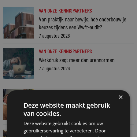
VAN ONZE KENNISPARTNERS
Van praktijk naar bewijs: hoe onderbouw je
keuzes tijdens een Wwft-audit?
7 augustus 2026
VAN ONZE KENNISPARTNERS
Werkdruk zegt meer dan urennormen
7 augustus 2026
VAN ONZE KENNISPARTNERS
×
Martin Woodward: waarom geen enkel
Deze website maakt gebruik
advocatenkantoor hetzelfde kan blijven
van cookies.
4 augustus 2026
Deze website gebruikt cookies om uw
gebruikerservaring te verbeteren. Door
VAN ONZE KENNISPARTNERS