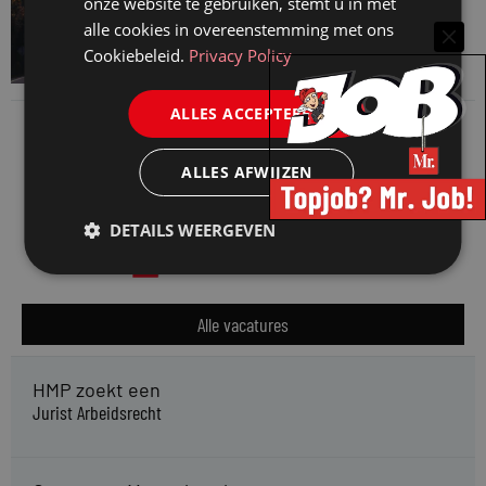
onze website te gebruiken, stemt u in met
Waarom standaard carrièrepaden talent
alle cookies in overeenstemming met ons
kosten
Cookiebeleid.
Privacy Policy
31 juli 2026
ALLES ACCEPTEREN
ALLES AFWIJZEN
DETAILS WEERGEVEN
Alle vacatures
HMP zoekt een
Jurist Arbeidsrecht