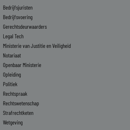
n
Bedrijfsjuristen
-
Bedrijfsvoering
i
n
Gerechtsdeurwaarders
Legal Tech
Ministerie van Justitie en Veiligheid
Notariaat
Openbaar Ministerie
Opleiding
Politiek
Rechtspraak
Rechtswetenschap
Strafrechtketen
Wetgeving