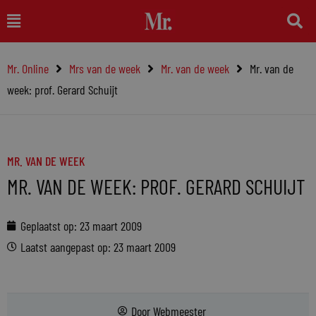
Ga
Main
naar
Menu
de
Mr. Online
Mrs van de week
Mr. van de week
Mr. van de
inhoud
week: prof. Gerard Schuijt
MR. VAN DE WEEK
MR. VAN DE WEEK: PROF. GERARD SCHUIJT
Geplaatst op:
23 maart 2009
Laatst aangepast op: 23 maart 2009
Door
Webmeester