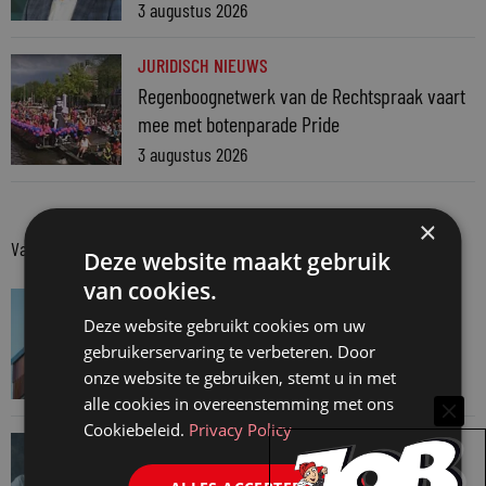
3 augustus 2026
JURIDISCH NIEUWS
Regenboognetwerk van de Rechtspraak vaart
mee met botenparade Pride
3 augustus 2026
×
Van onze kennispartners
Deze website maakt gebruik
van cookies.
VAN ONZE KENNISPARTNERS
Deze website gebruikt cookies om uw
Van praktijk naar bewijs: hoe onderbouw je
gebruikerservaring te verbeteren. Door
keuzes tijdens een Wwft-audit?
onze website te gebruiken, stemt u in met
7 augustus 2026
alle cookies in overeenstemming met ons
Cookiebeleid.
Privacy Policy
VAN ONZE KENNISPARTNERS
Werkdruk zegt meer dan urennormen