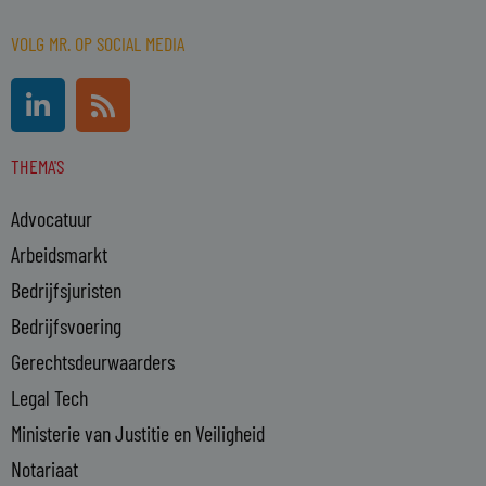
VOLG MR. OP SOCIAL MEDIA
L
R
i
s
n
s
THEMA'S
k
e
Advocatuur
d
i
Arbeidsmarkt
n
Bedrijfsjuristen
-
Bedrijfsvoering
i
n
Gerechtsdeurwaarders
Legal Tech
Ministerie van Justitie en Veiligheid
Notariaat