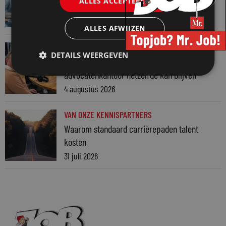
ALLES ACCEPTEREN
7 augustus 2026
ALLES AFWIJZEN
VAN ONZE KENNISPARTNERS
DETAILS WEERGEVEN
Martin Woodward: waarom geen enkel
advocatenkantoor hetzelfde kan blijven
4 augustus 2026
VAN ONZE KENNISPARTNERS
Waarom standaard carrièrepaden talent
kosten
31 juli 2026