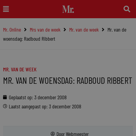
Ga
Main
naar
Menu
de
Mr. Online
Mrs van de week
Mr. van de week
Mr. van de
inhoud
woensdag: Radboud Ribbert
MR. VAN DE WEEK
MR. VAN DE WOENSDAG: RADBOUD RIBBERT
Geplaatst op:
3 december 2008
Laatst aangepast op: 3 december 2008
Door
Webmeester